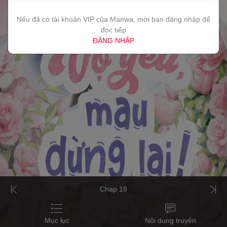
Nếu đã có tài khoản VIP của Manwa, mời bạn đăng nhập để
đọc tiếp
ĐĂNG NHẬP
Chap 18
Mục lục
Nội dung truyện