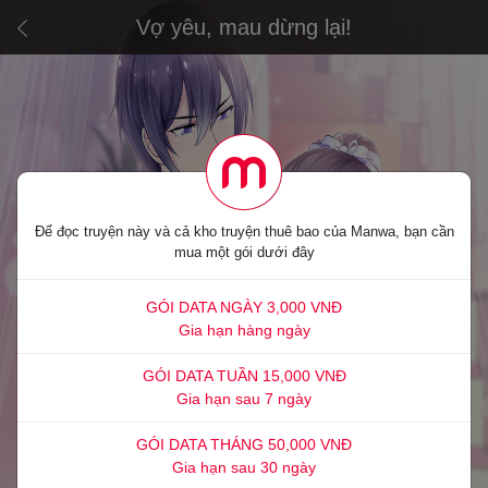
Vợ yêu, mau dừng lại!
Để đọc truyện này và cả kho truyện thuê bao của Manwa, bạn cần
mua một gói dưới đây
GÓI DATA NGÀY 3,000 VNĐ
Gia hạn hàng ngày
GÓI DATA TUẦN 15,000 VNĐ
Gia hạn sau 7 ngày
GÓI DATA THÁNG 50,000 VNĐ
Gia hạn sau 30 ngày