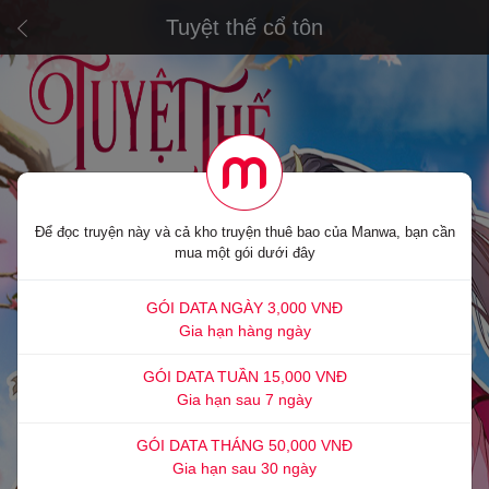
Tuyệt thế cổ tôn
Để đọc truyện này và cả kho truyện thuê bao của Manwa, bạn cần
mua một gói dưới đây
GÓI DATA NGÀY 3,000 VNĐ
Gia hạn hàng ngày
GÓI DATA TUẦN 15,000 VNĐ
Gia hạn sau 7 ngày
GÓI DATA THÁNG 50,000 VNĐ
Gia hạn sau 30 ngày