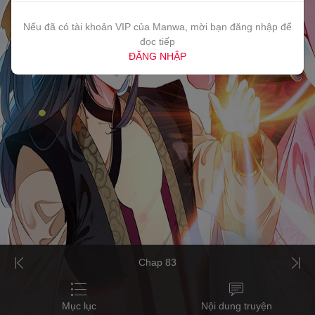
Nếu đã có tài khoản VIP của Manwa, mời bạn đăng nhập để
đọc tiếp
ĐĂNG NHẬP
Chap 83
Mục lục
Nội dung truyện