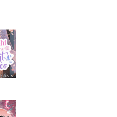
Nàng tiên cá
405
1
45/158