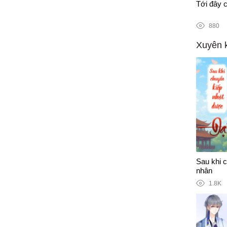
n tranh chống Covid-19
Tới đây c
880
Xuyên 
Sau khi 
nhân
1.8K