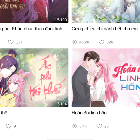
115/100
 phụ: Khúc nhạc theo đuổi tình
Cưng chiều chỉ dành hết cho em
117
46.2K
326
17/104
 thế
Hoán đổi linh hồn
9
3.4K
26