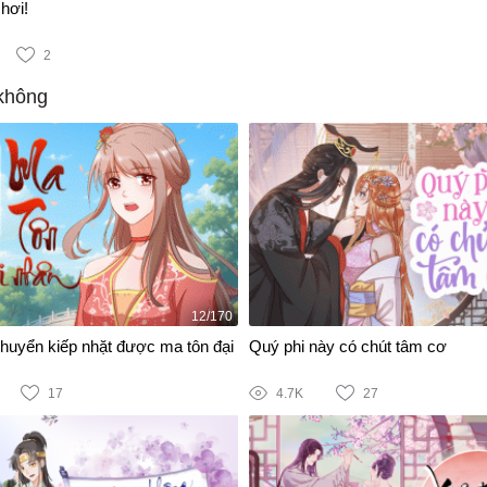
hơi!
2
không
12/170
chuyển kiếp nhặt được ma tôn đại
Quý phi này có chút tâm cơ
17
4.7K
27