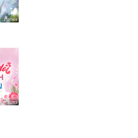
107/364
52/83