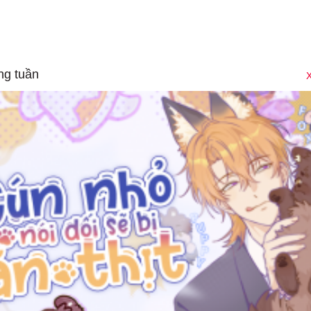
ng tuần
X