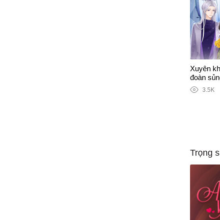
Xuyên kh
đoàn sủn
3.5K
Trọng s