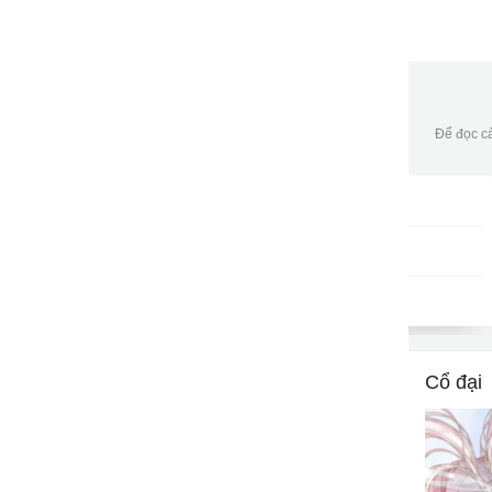
Để đọc cả
Gói DATA tháng
DKB30
9502
gửi
50,000đ/tháng
Cổ đại