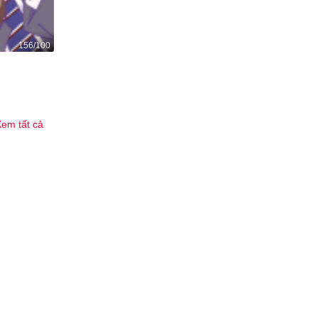
156/100
Ma đạo bạch cốt y
711
5
em tất cả