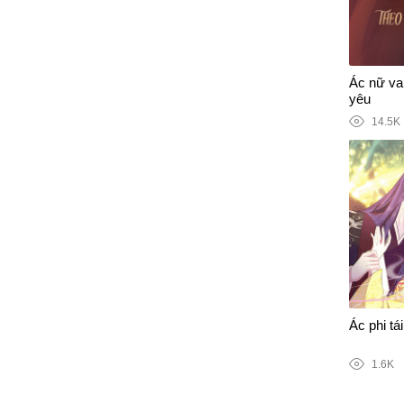
Ác nữ vai
yêu
14.5K
Ác phi tái
1.6K