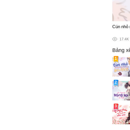
115/141
Cún nhỏ n
17.4K
Bảng x
1
1
1