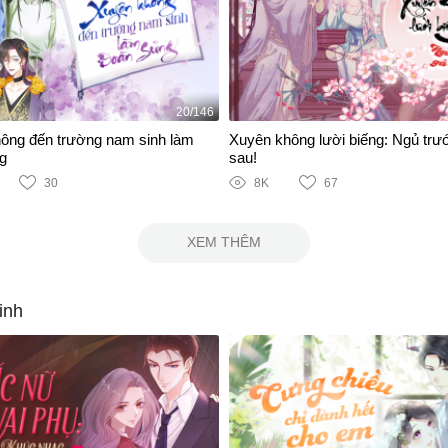
20/146
ông đến trường nam sinh làm
Xuyên không lười biếng: Ngủ trư
g
sau!
30
8K
67
XEM THÊM
inh