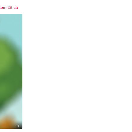
em tất cả
1/1