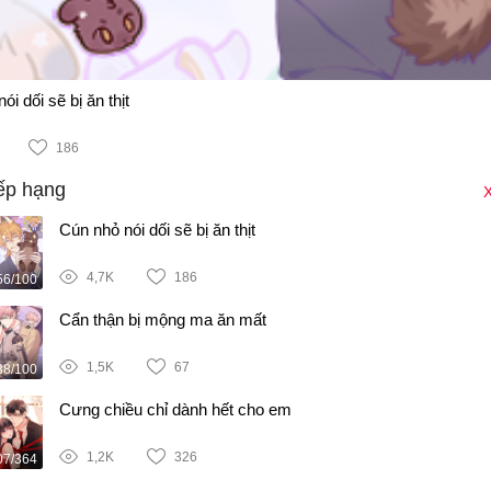
ói dối sẽ bị ăn thịt
186
ếp hạng
X
Cún nhỏ nói dối sẽ bị ăn thịt
4,7K
186
56/100
Cẩn thận bị mộng ma ăn mất
1,5K
67
38/100
Cưng chiều chỉ dành hết cho em
1,2K
326
07/364