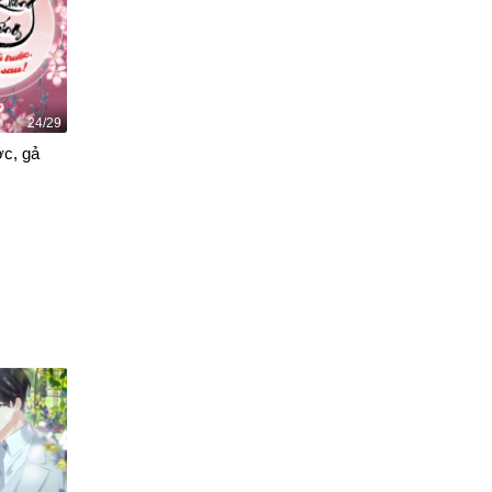
24/29
ớc, gả