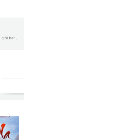
 giới hạn,
Gói DATA tuần
DKB7
9502
gửi
15,000đ/tuần