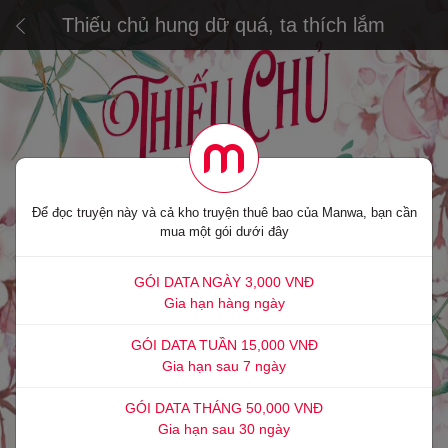
Thiếu chủ hung dữ quá, ta thích lắm
Để đọc truyện này và cả kho truyện thuê bao của Manwa, bạn cần
mua một gói dưới đây
GÓI DATA NGÀY 3,000 VNĐ
Gia hạn hàng ngày
GÓI DATA TUẦN 15,000 VNĐ
Gia hạn sau 7 ngày
GÓI DATA THÁNG 50,000 VNĐ
Gia hạn sau 30 ngày