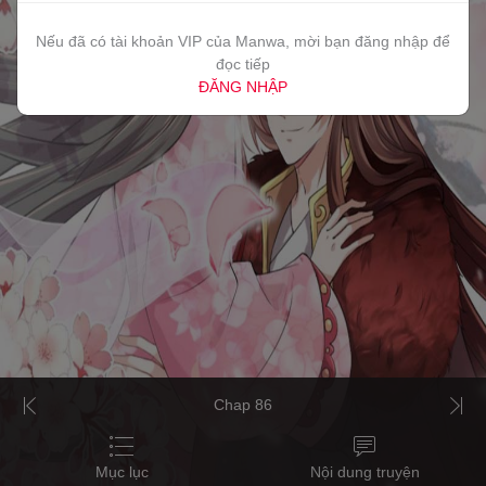
Nếu đã có tài khoản VIP của Manwa, mời bạn đăng nhập để
đọc tiếp
ĐĂNG NHẬP
Chap 86
Mục lục
Nội dung truyện