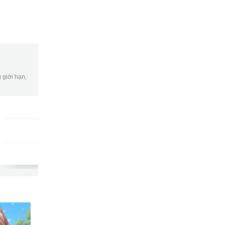
 giới hạn,
Gói DATA tuần
DKB7
9502
gửi
15,000đ/tuần