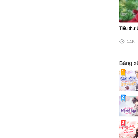
107/364
em
Tiểu thư 
1.1K
Bảng x
1
1