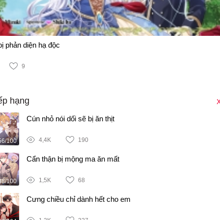
bị phản diện hạ độc
9
ếp hạng
X
Cún nhỏ nói dối sẽ bị ăn thịt
4,4K
190
56/100
Cẩn thận bị mộng ma ăn mất
1,5K
68
38/100
Cưng chiều chỉ dành hết cho em