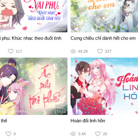
115/100
 phụ: Khúc nhạc theo đuổi tình
Cưng chiều chỉ dành hết cho em
117
46.2K
327
17/104
 thế
Hoán đổi linh hồn
9
3.4K
26