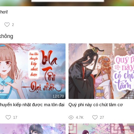
hơi!
2
không
12/170
chuyển kiếp nhặt được ma tôn đại
Quý phi này có chút tâm cơ
17
4.7K
27