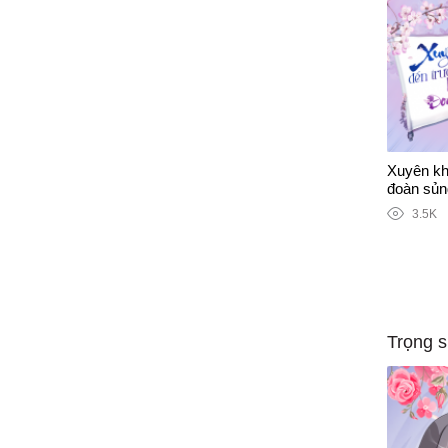
Xuyên kh
đoàn sủn
3.5K
Trọng s