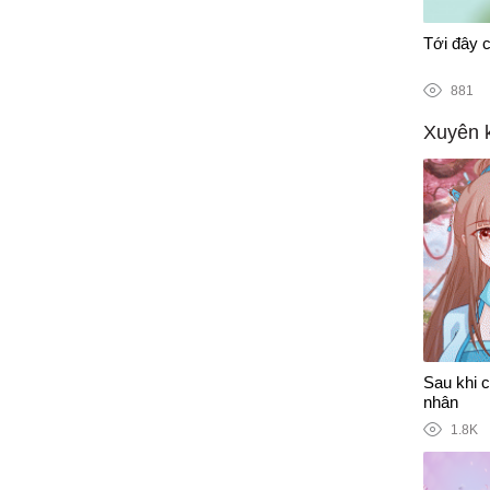
1/1
n tranh chống Covid-19
Tới đây c
881
Xuyên 
Sau khi 
nhân
1.8K