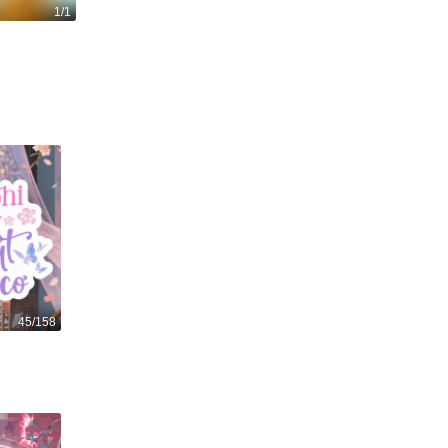
1/1
Nàng tiên cá
410
1
45/158