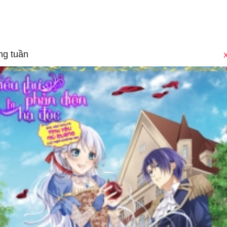
ng tuần
X