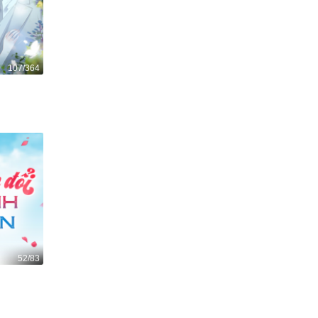
107/364
52/83