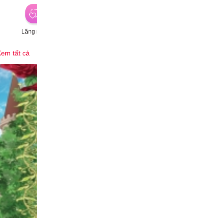
Lãng mạn
Hành động
Hài hước
P
em tất cả