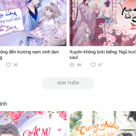
20/146
ông đến trường nam sinh làm
Xuyên không lười biếng: Ngủ trư
g
sau!
30
8K
67
XEM THÊM
inh