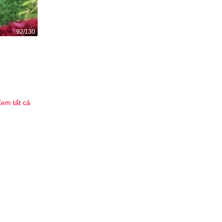
92/130
Bạn học cũ của tôi lại ghen nữa rồi!
1.8K
18
em tất cả