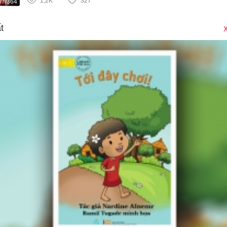
1,2K
327
07/364
t
X