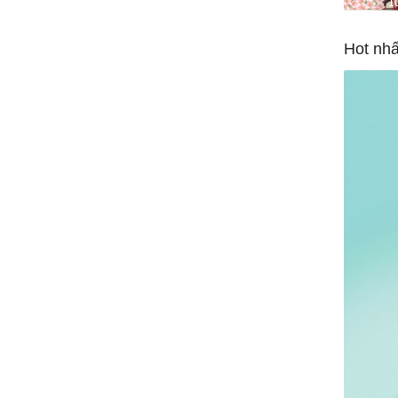
1
Hot nhấ