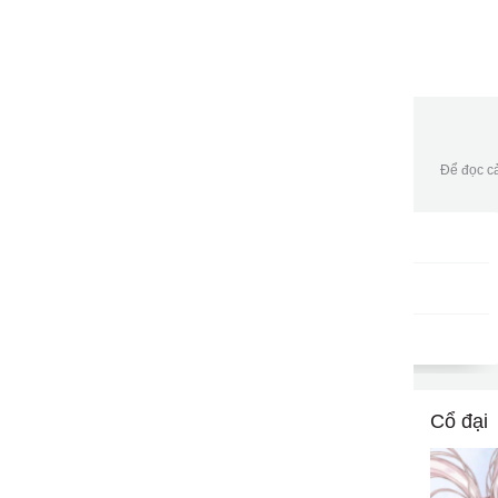
Để đọc cả
Gói DATA tháng
DKB30
9502
gửi
50,000đ/tháng
Cổ đại