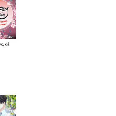
24/29
ớc, gả