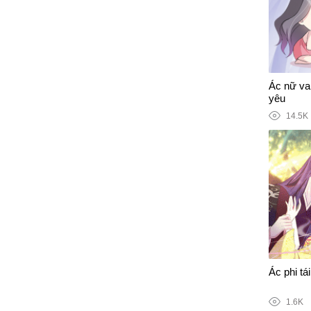
Ác nữ vai
yêu
14.5K
Ác phi tái
1.6K