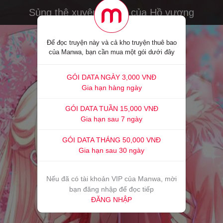
Sủng thê xuyên không của Hồ vương
Để đọc truyện này và cả kho truyện thuê bao
của Manwa, bạn cần mua một gói dưới đây
GÓI DATA NGÀY 3,000 VNĐ
Gia hạn hàng ngày
GÓI DATA TUẦN 15,000 VNĐ
Gia hạn sau 7 ngày
GÓI DATA THÁNG 50,000 VNĐ
Gia hạn sau 30 ngày
Nếu đã có tài khoản VIP của Manwa, mời
bạn đăng nhập để đọc tiếp
ĐĂNG NHẬP