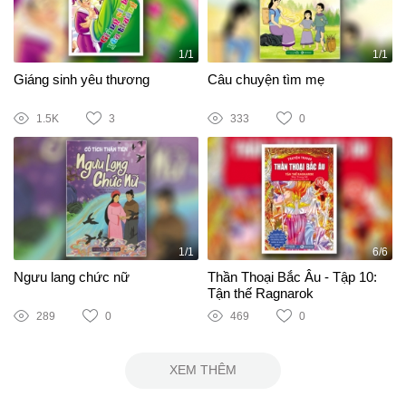
1/1
1/1
Giáng sinh yêu thương
Câu chuyện tìm mẹ
1.5K
3
333
0
1/1
6/6
Ngưu lang chức nữ
Thần Thoại Bắc Âu - Tập 10:
Tận thế Ragnarok
289
0
469
0
XEM THÊM