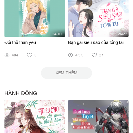
24/100
26/27
Đối thủ thân yêu
Bạn gái siêu sao của tổng tài
404
3
4.5K
27
XEM THÊM
HÀNH ĐỘNG