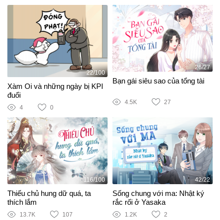
26/27
22/100
Bạn gái siêu sao của tổng tài
Xàm Oi và những ngày bị KPI
đuổi
4.5K
27
4
0
116/100
42/22
Thiếu chủ hung dữ quá, ta
Sống chung với ma: Nhật ký
thích lắm
rắc rối ở Yasaka
13.7K
107
1.2K
2