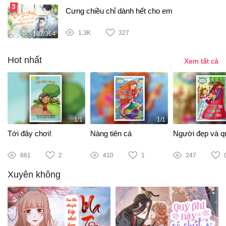
Cưng chiều chỉ dành hết cho em
1,3K
327
107/364
Hot nhất
Xem tất cả
1/1
1/1
Tới đây chơi!
Nàng tiên cá
Người đẹp và qu
881
2
410
1
247
Xuyên không