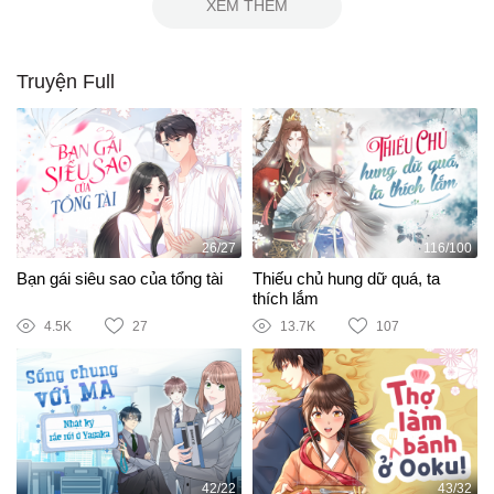
XEM THÊM
Truyện Full
26/27
116/100
Bạn gái siêu sao của tổng tài
Thiếu chủ hung dữ quá, ta
thích lắm
4.5K
27
13.7K
107
42/22
43/32