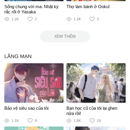
Sống chung với ma: Nhật ký
Thợ làm bánh ở Ooku!
rắc rối ở Yasaka
1.2K
2
1.2K
5
XEM THÊM
LÃNG MẠN
115/141
32/40
Bảo vệ siêu sao của tôi
Bạn học cũ của tôi lại ghen
nữa rồi!
1.1K
9
1.8K
18