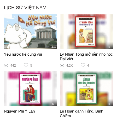
LỊCH SỬ VIỆT NAM
4/4
1/1
Yêu nước kể cũng vui
Lý Nhân Tông mở nền nho học
Đại Việt
442
5
4.2K
4
1/1
1/1
Nguyên Phi Ỷ Lan
Lê Hoàn đánh Tống, Bình
Chiêm