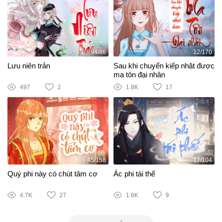
94/86
12/170
Lưu niên trản
Sau khi chuyển kiếp nhặt được
ma tôn đại nhân
497
2
1.8K
17
45/158
17/104
Quý phi này có chút tâm cơ
Ác phi tái thế
4.7K
27
1.6K
9