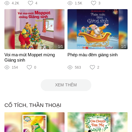
4.2K
4
1.5K
3
1/1
1/1
Voi ma-mút Moppet mừng
Phép màu đêm giáng sinh
Giáng sinh
154
0
563
2
XEM THÊM
CỔ TÍCH, THẦN THOẠI