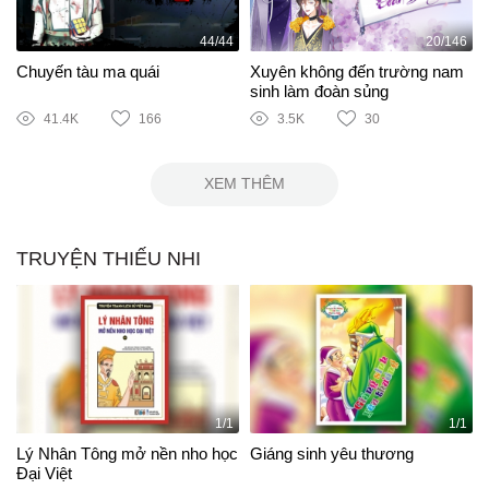
44/44
20/146
Chuyến tàu ma quái
Xuyên không đến trường nam
sinh làm đoàn sủng
41.4K
166
3.5K
30
XEM THÊM
TRUYỆN THIẾU NHI
1/1
1/1
Lý Nhân Tông mở nền nho học
Giáng sinh yêu thương
Đại Việt