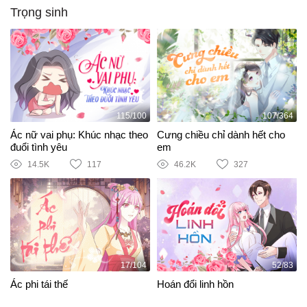
Trọng sinh
115/100
107/364
Ác nữ vai phụ: Khúc nhạc theo
Cưng chiều chỉ dành hết cho
đuổi tình yêu
em
14.5K
117
46.2K
327
17/104
52/83
Ác phi tái thế
Hoán đổi linh hồn