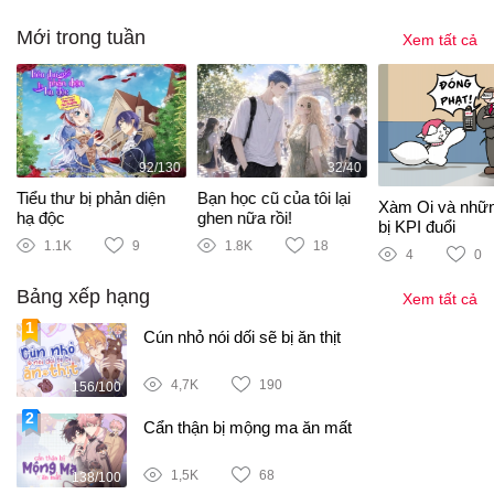
Mới trong tuần
Xem tất cả
92/130
32/40
Tiểu thư bị phản diện
Bạn học cũ của tôi lại
Xàm Oi và nhữ
hạ độc
ghen nữa rồi!
bị KPI đuổi
1.1K
9
1.8K
18
4
0
Bảng xếp hạng
Xem tất cả
Cún nhỏ nói dối sẽ bị ăn thịt
4,7K
190
156/100
Cẩn thận bị mộng ma ăn mất
1,5K
68
138/100