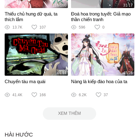
116/100
31/17
Thiếu chủ hung dữ quá, ta
Đoá hoa trong tuyết: Giả mạo
thích lắm
thần chiến tranh
13.7K
107
596
0
44/44
45/76
Chuyến tàu ma quái
Nàng là kiếp đào hoa của ta
41.4K
166
6.2K
37
XEM THÊM
HÀI HƯỚC