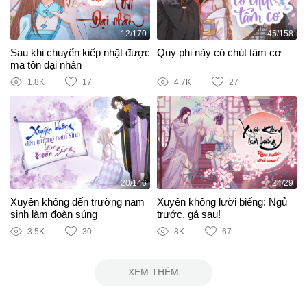
12/170
45/158
Sau khi chuyển kiếp nhặt được
Quý phi này có chút tâm cơ
ma tôn đại nhân
1.8K
17
4.7K
27
20/146
24/29
Xuyên không đến trường nam
Xuyên không lười biếng: Ngủ
sinh làm đoàn sủng
trước, gả sau!
3.5K
30
8K
67
XEM THÊM