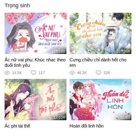
Trọng sinh
115/100
107/364
Ác nữ vai phụ: Khúc nhạc theo
Cưng chiều chỉ dành hết cho
đuổi tình yêu
em
14.5K
117
46.2K
326
17/104
52/83
Ác phi tái thế
Hoán đổi linh hồn