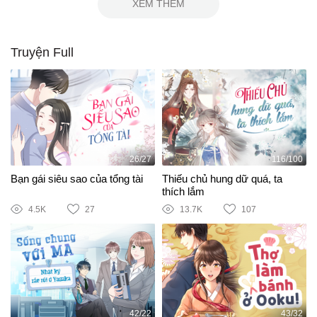
XEM THÊM
Truyện Full
26/27
116/100
Bạn gái siêu sao của tổng tài
Thiếu chủ hung dữ quá, ta
thích lắm
4.5K
27
13.7K
107
42/22
43/32