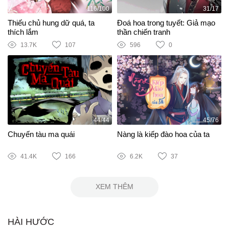
116/100
31/17
Thiếu chủ hung dữ quá, ta
Đoá hoa trong tuyết: Giả mạo
thích lắm
thần chiến tranh
13.7K
107
596
0
44/44
45/76
Chuyến tàu ma quái
Nàng là kiếp đào hoa của ta
41.4K
166
6.2K
37
XEM THÊM
HÀI HƯỚC