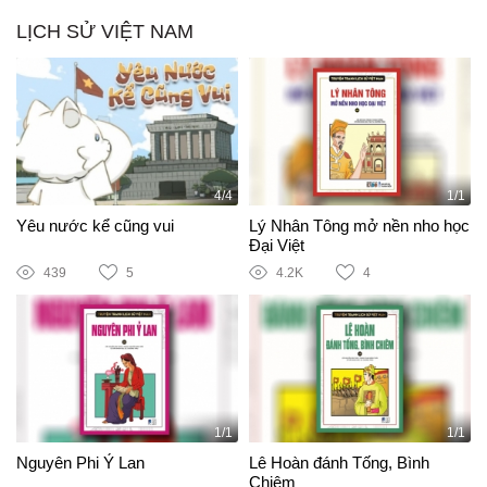
LỊCH SỬ VIỆT NAM
4/4
1/1
Yêu nước kể cũng vui
Lý Nhân Tông mở nền nho học
Đại Việt
439
5
4.2K
4
1/1
1/1
Nguyên Phi Ỷ Lan
Lê Hoàn đánh Tống, Bình
Chiêm