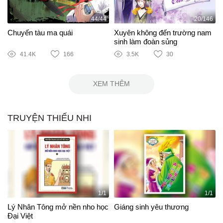
44/44
20/146
Chuyến tàu ma quái
Xuyên không đến trường nam
sinh làm đoàn sủng
41.4K
166
3.5K
30
XEM THÊM
TRUYỆN THIẾU NHI
1/1
1/1
Lý Nhân Tông mở nền nho học
Giáng sinh yêu thương
Đại Việt