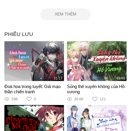
XEM THÊM
PHIÊU LƯU
31/17
49/49
Đoá hoa trong tuyết: Giả mạo
Sủng thê xuyên không của Hồ
thần chiến tranh
vương
596
0
26.6K
121