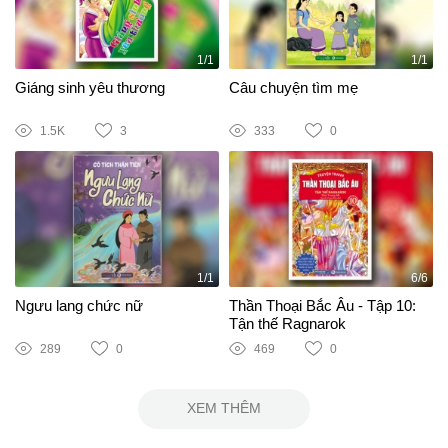
1/1
1/1
Giáng sinh yêu thương
Câu chuyện tìm mẹ
1.5K
3
333
0
1/1
6/6
Ngưu lang chức nữ
Thần Thoại Bắc Âu - Tập 10:
Tận thế Ragnarok
289
0
469
0
XEM THÊM