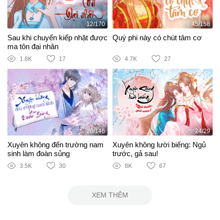
12/170
45/158
Sau khi chuyển kiếp nhặt được
Quý phi này có chút tâm cơ
ma tôn đại nhân
1.8K
17
4.7K
27
20/146
24/29
Xuyên không đến trường nam
Xuyên không lười biếng: Ngủ
sinh làm đoàn sủng
trước, gả sau!
3.5K
30
8K
67
XEM THÊM