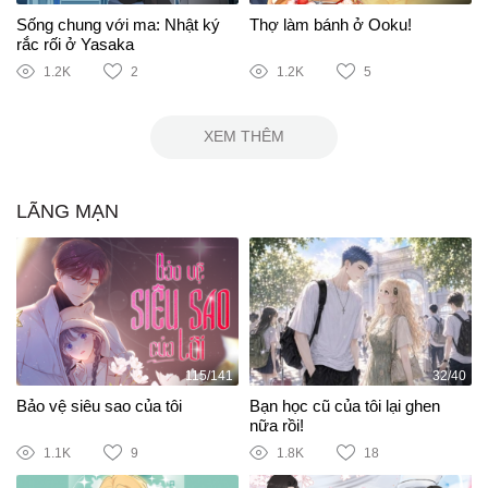
Sống chung với ma: Nhật ký
Thợ làm bánh ở Ooku!
rắc rối ở Yasaka
1.2K
2
1.2K
5
XEM THÊM
LÃNG MẠN
115/141
32/40
Bảo vệ siêu sao của tôi
Bạn học cũ của tôi lại ghen
nữa rồi!
1.1K
9
1.8K
18