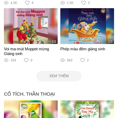
4.2K
4
1.5K
3
1/1
1/1
Voi ma-mút Moppet mừng
Phép màu đêm giáng sinh
Giáng sinh
154
0
563
2
XEM THÊM
CỔ TÍCH, THẦN THOẠI