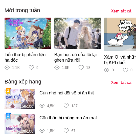
Mới trong tuần
Xem tất cả
92/130
32/40
Tiểu thư bị phản diện
Bạn học cũ của tôi lại
Xàm Oi và nhữ
hạ độc
ghen nữa rồi!
bị KPI đuổi
1.1K
9
1.8K
18
0
0
Bảng xếp hạng
Xem tất cả
Cún nhỏ nói dối sẽ bị ăn thịt
4,5K
187
156/100
Cẩn thận bị mộng ma ăn mất
1,5K
67
138/100