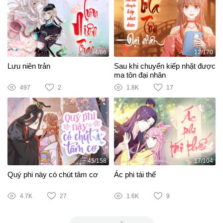
94/86
12/170
Lưu niên trản
Sau khi chuyển kiếp nhặt được
ma tôn đại nhân
497
2
1.8K
17
45/158
17/104
Quý phi này có chút tâm cơ
Ác phi tái thế
4.7K
27
1.6K
9