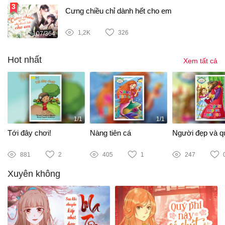
Cưng chiều chỉ dành hết cho em
1,2K
326
107/364
Hot nhất
Xem tất cả
1/1
1/1
Tới đây chơi!
Nàng tiên cá
Người đẹp và qu
881
2
405
1
247
Xuyên không