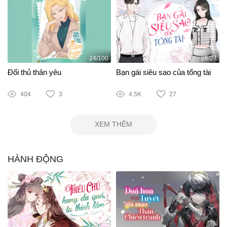
24/100
26/27
Đối thủ thân yêu
Bạn gái siêu sao của tổng tài
404
3
4.5K
27
XEM THÊM
HÀNH ĐỘNG