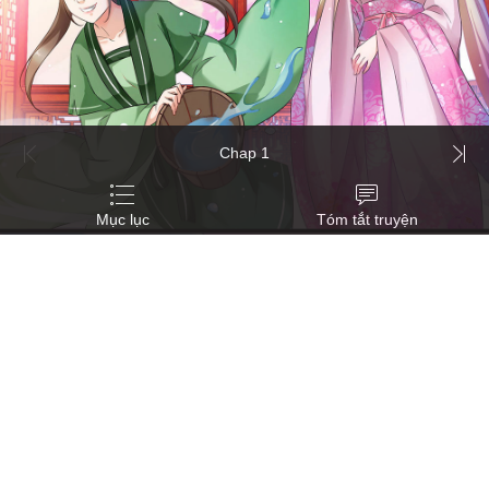
Chap 1
Mục lục
Tóm tắt truyện