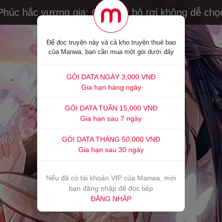
Phúc hắc vương gia: Cô vợ bị bỏ rơi không dễ chọ
Để đọc truyện này và cả kho truyện thuê bao
của Manwa, bạn cần mua một gói dưới đây
GÓI DATA NGÀY 3,000 VNĐ
Gia hạn hàng ngày
GÓI DATA TUẦN 15,000 VNĐ
Gia hạn sau 7 ngày
GÓI DATA THÁNG 50,000 VNĐ
Gia hạn sau 30 ngày
Nếu đã có tài khoản VIP của Manwa, mời
bạn đăng nhập để đọc tiếp
ĐĂNG NHẬP