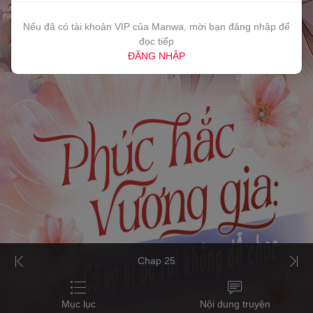
Nếu đã có tài khoản VIP của Manwa, mời bạn đăng nhập để
đọc tiếp
ĐĂNG NHẬP
Chap 25
Mục lục
Nội dung truyện