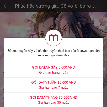
Phúc hắc vương gia: Cô vợ bị bỏ rơi
không dễ chọc
Để đọc truyện này và cả kho truyện thuê bao của Manwa, bạn cần
mua một gói dưới đây
GÓI DATA NGÀY 3,000 VNĐ
Gia hạn hàng ngày
GÓI DATA TUẦN 15,000 VNĐ
Gia hạn sau 7 ngày
GÓI DATA THÁNG 50,000 VNĐ
Gia hạn sau 30 ngày