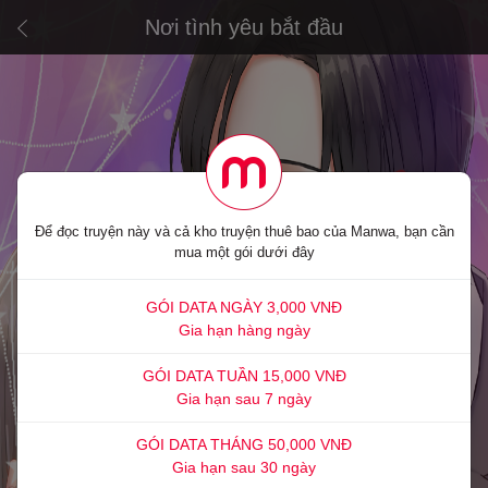
Nơi tình yêu bắt đầu
Để đọc truyện này và cả kho truyện thuê bao của Manwa, bạn cần
mua một gói dưới đây
GÓI DATA NGÀY 3,000 VNĐ
Gia hạn hàng ngày
GÓI DATA TUẦN 15,000 VNĐ
Gia hạn sau 7 ngày
GÓI DATA THÁNG 50,000 VNĐ
Gia hạn sau 30 ngày