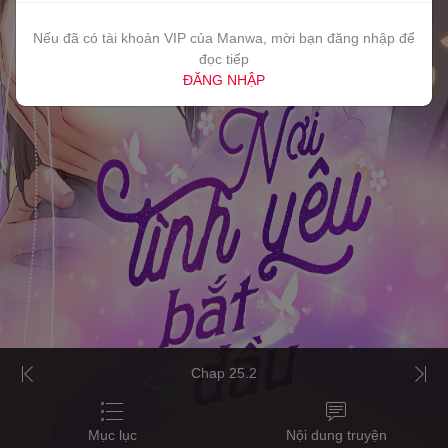
Nếu đã có tài khoản VIP của Manwa, mời bạn đăng nhập để
đọc tiếp
ĐĂNG NHẬP
Chap 25.2
Mục lục
Nội dung truyện