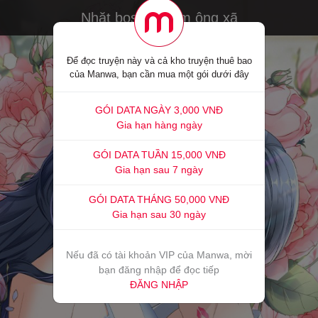
Nhặt boss về làm ông xã
Để đọc truyện này và cả kho truyện thuê bao
của Manwa, bạn cần mua một gói dưới đây
GÓI DATA NGÀY 3,000 VNĐ
Gia hạn hàng ngày
GÓI DATA TUẦN 15,000 VNĐ
Gia hạn sau 7 ngày
GÓI DATA THÁNG 50,000 VNĐ
Gia hạn sau 30 ngày
Nếu đã có tài khoản VIP của Manwa, mời
bạn đăng nhập để đọc tiếp
ĐĂNG NHẬP