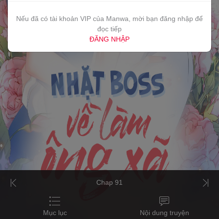
Nếu đã có tài khoản VIP của Manwa, mời bạn đăng nhập để
đọc tiếp
ĐĂNG NHẬP
Chap 91
Mục lục
Nội dung truyện