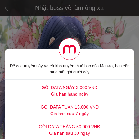
Nhặt boss về làm ông xã
Để đọc truyện này và cả kho truyện thuê bao của Manwa, bạn cần
mua một gói dưới đây
GÓI DATA NGÀY 3,000 VNĐ
Gia hạn hàng ngày
GÓI DATA TUẦN 15,000 VNĐ
Gia hạn sau 7 ngày
GÓI DATA THÁNG 50,000 VNĐ
Gia hạn sau 30 ngày