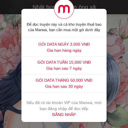
Nhặt boss về làm ông xã
Để đọc truyện này và cả kho truyện thuê bao
của Manwa, bạn cần mua một gói dưới đây
GÓI DATA NGÀY 3,000 VNĐ
Gia hạn hàng ngày
GÓI DATA TUẦN 15,000 VNĐ
Gia hạn sau 7 ngày
GÓI DATA THÁNG 50,000 VNĐ
Gia hạn sau 30 ngày
Nếu đã có tài khoản VIP của Manwa, mời
bạn đăng nhập để đọc tiếp
ĐĂNG NHẬP