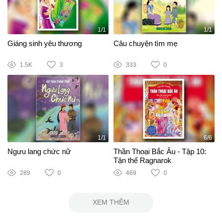
1/1
1/1
Giáng sinh yêu thương
Câu chuyện tìm mẹ
1.5K
3
333
0
1/1
6/6
Ngưu lang chức nữ
Thần Thoại Bắc Âu - Tập 10:
Tận thế Ragnarok
289
0
469
0
XEM THÊM