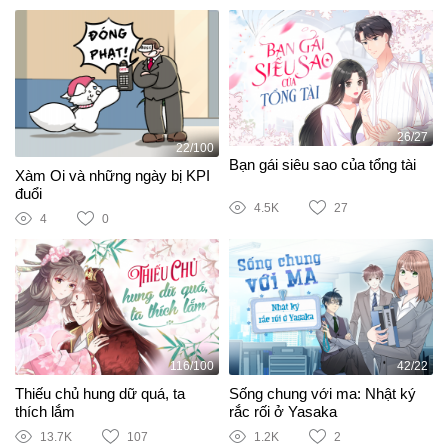
26/27
22/100
Bạn gái siêu sao của tổng tài
Xàm Oi và những ngày bị KPI
đuổi
4.5K
27
4
0
116/100
42/22
Thiếu chủ hung dữ quá, ta
Sống chung với ma: Nhật ký
thích lắm
rắc rối ở Yasaka
13.7K
107
1.2K
2