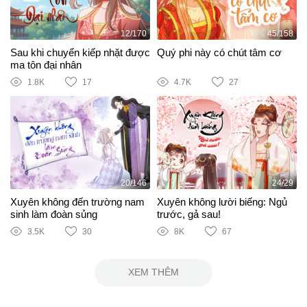
12/170
45/158
Sau khi chuyển kiếp nhặt được
Quý phi này có chút tâm cơ
ma tôn đại nhân
1.8K
17
4.7K
27
20/146
24/29
Xuyên không đến trường nam
Xuyên không lười biếng: Ngủ
sinh làm đoàn sủng
trước, gả sau!
3.5K
30
8K
67
XEM THÊM