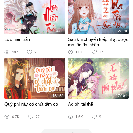
94/86
12/170
Lưu niên trản
Sau khi chuyển kiếp nhặt được
ma tôn đại nhân
497
2
1.8K
17
45/158
17/104
Quý phi này có chút tâm cơ
Ác phi tái thế
4.7K
27
1.6K
9