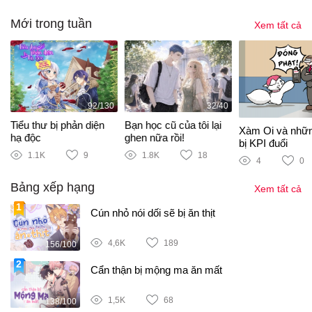
Mới trong tuần
Xem tất cả
92/130
32/40
Tiểu thư bị phản diện
Bạn học cũ của tôi lại
Xàm Oi và nhữ
hạ độc
ghen nữa rồi!
bị KPI đuổi
1.1K
9
1.8K
18
4
0
Bảng xếp hạng
Xem tất cả
Cún nhỏ nói dối sẽ bị ăn thịt
4,6K
189
156/100
Cẩn thận bị mộng ma ăn mất
1,5K
68
138/100