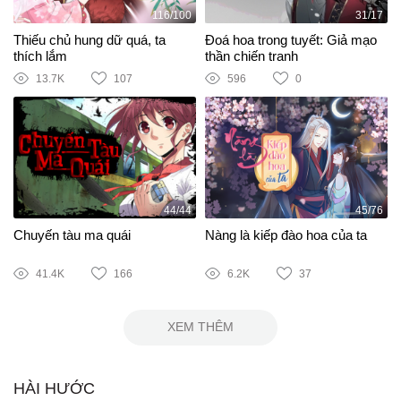
116/100
31/17
Thiếu chủ hung dữ quá, ta
Đoá hoa trong tuyết: Giả mạo
thích lắm
thần chiến tranh
13.7K
107
596
0
44/44
45/76
Chuyến tàu ma quái
Nàng là kiếp đào hoa của ta
41.4K
166
6.2K
37
XEM THÊM
HÀI HƯỚC