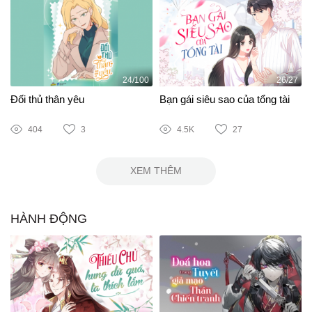
24/100
26/27
Đối thủ thân yêu
Bạn gái siêu sao của tổng tài
404
3
4.5K
27
XEM THÊM
HÀNH ĐỘNG