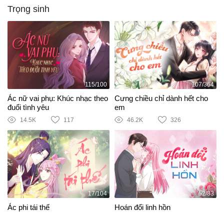
Trọng sinh
115/100
107/364
Ác nữ vai phụ: Khúc nhạc theo
Cưng chiều chỉ dành hết cho
đuổi tình yêu
em
14.5K
117
46.2K
326
17/104
52/83
Ác phi tái thế
Hoán đổi linh hồn