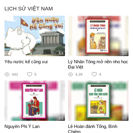
LỊCH SỬ VIỆT NAM
4/4
1/1
Yêu nước kể cũng vui
Lý Nhân Tông mở nền nho học
Đại Việt
442
5
4.2K
4
1/1
1/1
Nguyên Phi Ỷ Lan
Lê Hoàn đánh Tống, Bình
Chiêm