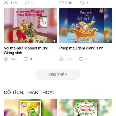
4.2K
4
1.5K
3
1/1
1/1
Voi ma-mút Moppet mừng
Phép màu đêm giáng sinh
Giáng sinh
154
0
563
2
XEM THÊM
CỔ TÍCH, THẦN THOẠI