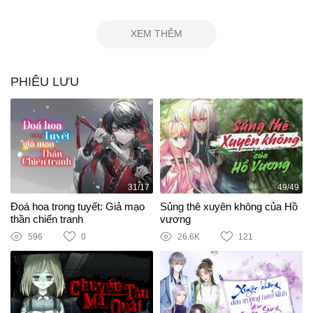
XEM THÊM
PHIÊU LƯU
31/17
49/49
Đoá hoa trong tuyết: Giả mạo
Sủng thê xuyên không của Hồ
thần chiến tranh
vương
596
0
26.6K
121