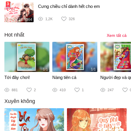
Cưng chiều chỉ dành hết cho em
1,2K
326
107/364
Hot nhất
Xem tất cả
1/1
1/1
Tới đây chơi!
Nàng tiên cá
Người đẹp và qu
881
2
410
1
247
Xuyên không