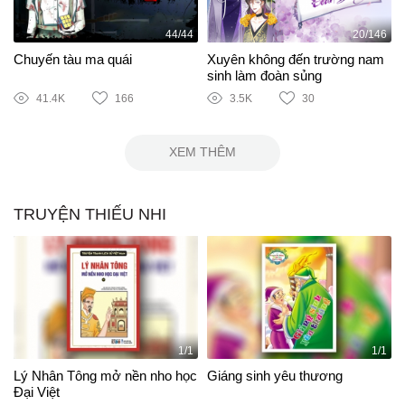
44/44
20/146
Chuyến tàu ma quái
Xuyên không đến trường nam
sinh làm đoàn sủng
41.4K
166
3.5K
30
XEM THÊM
TRUYỆN THIẾU NHI
1/1
1/1
Lý Nhân Tông mở nền nho học
Giáng sinh yêu thương
Đại Việt