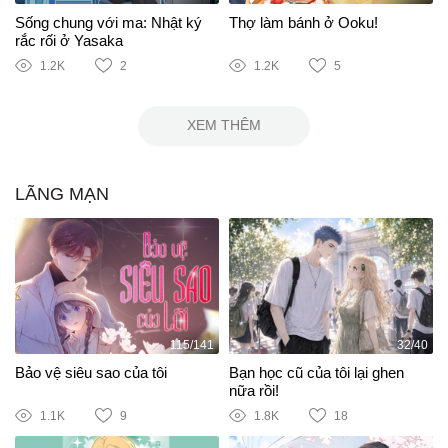
Sống chung với ma: Nhật ký
Thợ làm bánh ở Ooku!
rắc rối ở Yasaka
1.2K
2
1.2K
5
XEM THÊM
LÃNG MẠN
115/141
32/40
Bảo vệ siêu sao của tôi
Bạn học cũ của tôi lại ghen
nữa rồi!
1.1K
9
1.8K
18