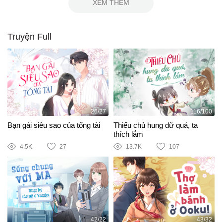
XEM THÊM
Truyện Full
26/27
116/100
Bạn gái siêu sao của tổng tài
Thiếu chủ hung dữ quá, ta
thích lắm
4.5K
27
13.7K
107
42/22
43/32