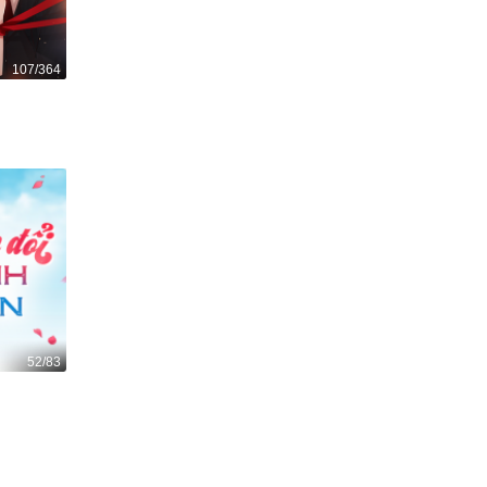
107/364
52/83