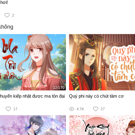
hơi!
2
không
12/170
chuyển kiếp nhặt được ma tôn đại
Quý phi này có chút tâm cơ
17
4.7K
27