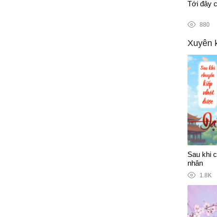
n tranh chống Covid-19
Tới đây c
880
Xuyên 
Sau khi 
nhân
1.8K