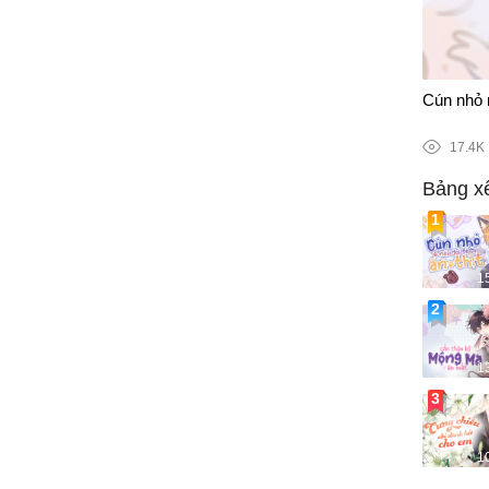
115/141
Cún nhỏ n
17.4K
Bảng x
1
1
1