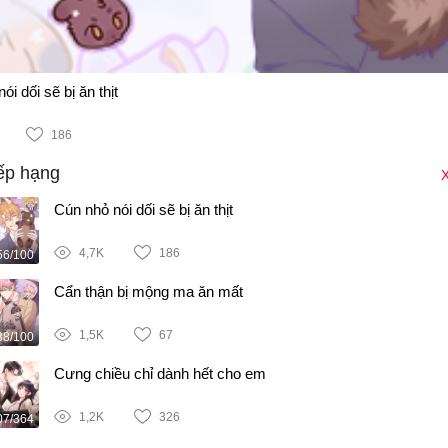
ói dối sẽ bị ăn thịt
186
ếp hạng
X
Cún nhỏ nói dối sẽ bị ăn thịt
4,7K
186
56/100
Cẩn thận bị mộng ma ăn mất
1,5K
67
38/100
Cưng chiều chỉ dành hết cho em
1,2K
326
07/364