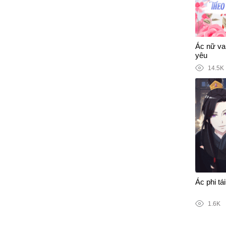
Ác nữ vai
yêu
14.5K
Ác phi tái
1.6K