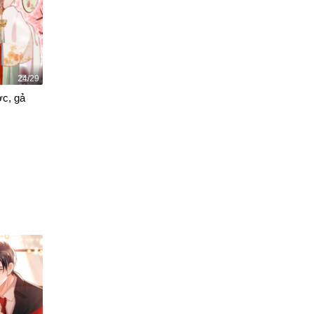
24/29
ớc, gả