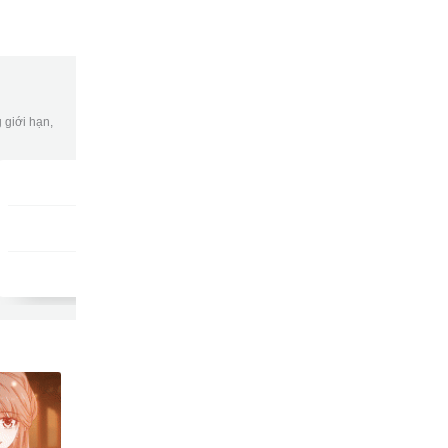
 giới hạn,
Gói DATA tuần
DKB7
9502
gửi
15,000đ/tuần