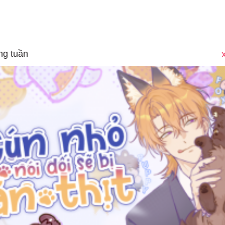
ng tuần
X