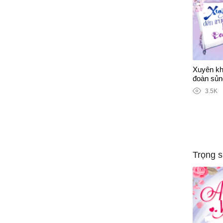
Xuyên kh
đoàn sủn
3.5K
Trọng s