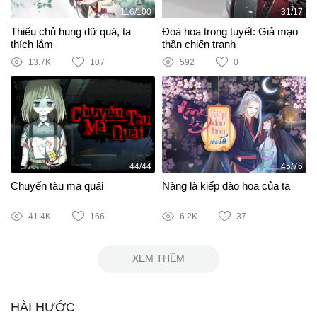
116/100
31/17
Thiếu chủ hung dữ quá, ta
Đoá hoa trong tuyết: Giả mạo
thích lắm
thần chiến tranh
13.7K
107
592
0
44/44
45/76
Chuyến tàu ma quái
Nàng là kiếp đào hoa của ta
41.4K
166
6.2K
37
XEM THÊM
HÀI HƯỚC