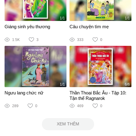
1/1
1/1
Giáng sinh yêu thương
Câu chuyện tìm mẹ
1.5K
3
333
0
1/1
6/6
Ngưu lang chức nữ
Thần Thoại Bắc Âu - Tập 10:
Tận thế Ragnarok
289
0
469
0
XEM THÊM