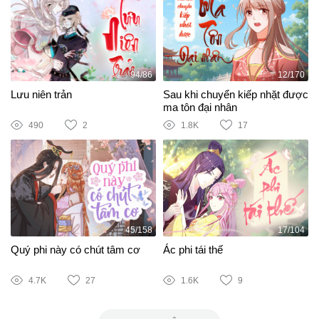
94/86
12/170
Lưu niên trản
Sau khi chuyển kiếp nhặt được
ma tôn đại nhân
490
2
1.8K
17
45/158
17/104
Quý phi này có chút tâm cơ
Ác phi tái thế
4.7K
27
1.6K
9