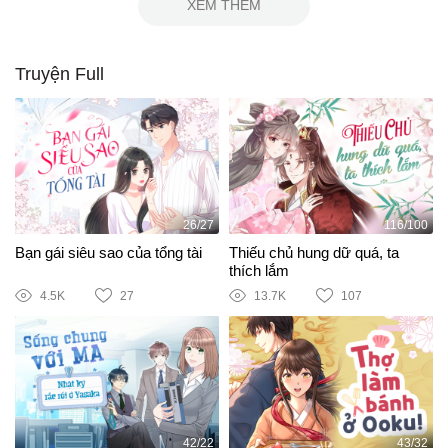
XEM THÊM
Truyện Full
26/27
116/100
Bạn gái siêu sao của tổng tài
Thiếu chủ hung dữ quá, ta
thích lắm
4.5K
27
13.7K
107
42/22
43/32