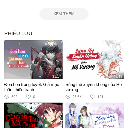
XEM THÊM
PHIÊU LƯU
31/17
49/49
Đoá hoa trong tuyết: Giả mạo
Sủng thê xuyên không của Hồ
thần chiến tranh
vương
592
0
26.6K
121