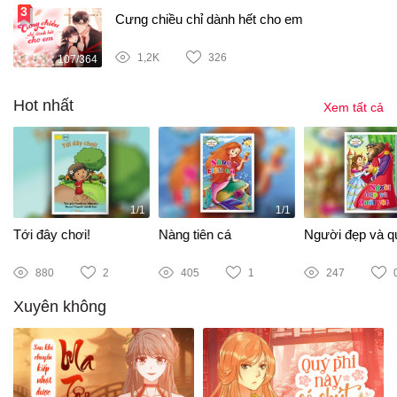
Cưng chiều chỉ dành hết cho em
1,2K
326
107/364
Hot nhất
Xem tất cả
1/1
1/1
Tới đây chơi!
Nàng tiên cá
Người đẹp và qu
880
2
405
1
247
Xuyên không