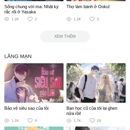
Sống chung với ma: Nhật ký
Thợ làm bánh ở Ooku!
rắc rối ở Yasaka
1.2K
2
1.2K
5
XEM THÊM
LÃNG MẠN
115/141
32/40
Bảo vệ siêu sao của tôi
Bạn học cũ của tôi lại ghen
nữa rồi!
1.1K
9
1.7K
18