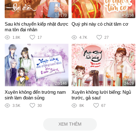
12/170
45/158
Sau khi chuyển kiếp nhặt được
Quý phi này có chút tâm cơ
ma tôn đại nhân
1.8K
17
4.7K
27
20/146
24/29
Xuyên không đến trường nam
Xuyên không lười biếng: Ngủ
sinh làm đoàn sủng
trước, gả sau!
3.5K
30
8K
67
XEM THÊM