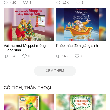
4.2K
4
1.5K
3
1/1
1/1
Voi ma-mút Moppet mừng
Phép màu đêm giáng sinh
Giáng sinh
154
0
563
2
XEM THÊM
CỔ TÍCH, THẦN THOẠI