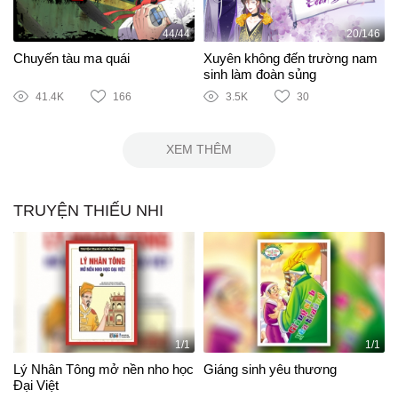
44/44
20/146
Chuyến tàu ma quái
Xuyên không đến trường nam
sinh làm đoàn sủng
41.4K
166
3.5K
30
XEM THÊM
TRUYỆN THIẾU NHI
1/1
1/1
Lý Nhân Tông mở nền nho học
Giáng sinh yêu thương
Đại Việt