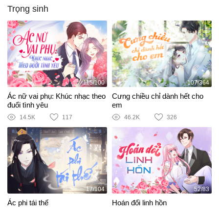
Trọng sinh
115/100
107/364
Ác nữ vai phụ: Khúc nhạc theo
Cưng chiều chỉ dành hết cho
đuổi tình yêu
em
14.5K
117
46.2K
326
17/104
52/83
Ác phi tái thế
Hoán đổi linh hồn