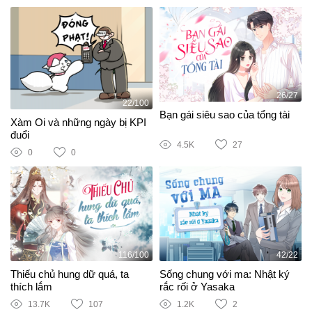
26/27
22/100
Bạn gái siêu sao của tổng tài
Xàm Oi và những ngày bị KPI
đuổi
4.5K
27
0
0
116/100
42/22
Thiếu chủ hung dữ quá, ta
Sống chung với ma: Nhật ký
thích lắm
rắc rối ở Yasaka
13.7K
107
1.2K
2