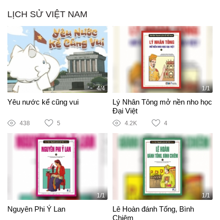
LỊCH SỬ VIỆT NAM
4/4
1/1
Yêu nước kể cũng vui
Lý Nhân Tông mở nền nho học
Đại Việt
438
5
4.2K
4
1/1
1/1
Nguyên Phi Ỷ Lan
Lê Hoàn đánh Tống, Bình
Chiêm