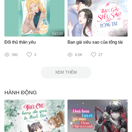
24/100
26/27
Đối thủ thân yêu
Bạn gái siêu sao của tổng tài
392
3
4.5K
27
XEM THÊM
HÀNH ĐỘNG