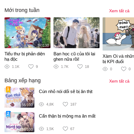
Mới trong tuần
Xem tất cả
87/130
32/40
Tiểu thư bị phản diện
Bạn học cũ của tôi lại
Xàm Oi và nhữ
hạ độc
ghen nữa rồi!
bị KPI đuổi
1.1K
9
1.7K
18
0
0
Bảng xếp hạng
Xem tất cả
Cún nhỏ nói dối sẽ bị ăn thịt
4,8K
187
156/100
Cẩn thận bị mộng ma ăn mất
1,5K
67
138/100