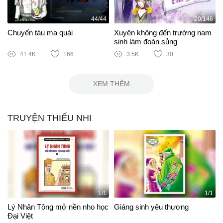
44/44
20/146
Chuyến tàu ma quái
Xuyên không đến trường nam
sinh làm đoàn sủng
41.4K
166
3.5K
30
XEM THÊM
TRUYỆN THIẾU NHI
1/1
1/1
Lý Nhân Tông mở nền nho học
Giáng sinh yêu thương
Đại Việt