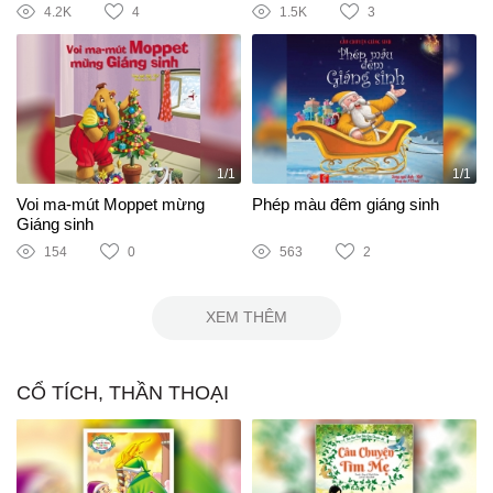
4.2K
4
1.5K
3
1/1
1/1
Voi ma-mút Moppet mừng
Phép màu đêm giáng sinh
Giáng sinh
154
0
563
2
XEM THÊM
CỔ TÍCH, THẦN THOẠI