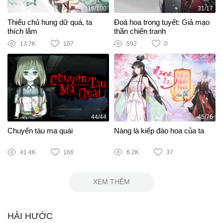
116/100
31/17
Thiếu chủ hung dữ quá, ta
Đoá hoa trong tuyết: Giả mạo
thích lắm
thần chiến tranh
13.7K
107
592
0
44/44
45/76
Chuyến tàu ma quái
Nàng là kiếp đào hoa của ta
41.4K
166
6.2K
37
XEM THÊM
HÀI HƯỚC