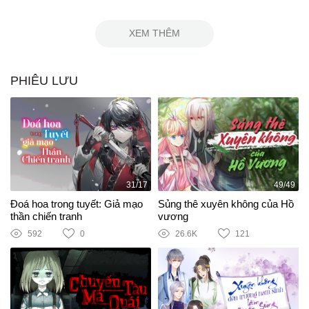
XEM THÊM
PHIÊU LƯU
31/17
49/49
Đoá hoa trong tuyết: Giả mạo
Sủng thê xuyên không của Hồ
thần chiến tranh
vương
592
0
26.6K
121