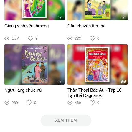
1/1
1/1
Giáng sinh yêu thương
Câu chuyện tìm mẹ
1.5K
3
333
0
1/1
6/6
Ngưu lang chức nữ
Thần Thoại Bắc Âu - Tập 10:
Tận thế Ragnarok
289
0
469
0
XEM THÊM