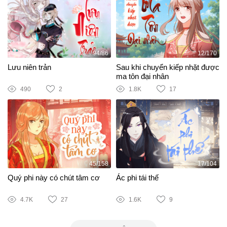
94/86
12/170
Lưu niên trản
Sau khi chuyển kiếp nhặt được
ma tôn đại nhân
490
2
1.8K
17
45/158
17/104
Quý phi này có chút tâm cơ
Ác phi tái thế
4.7K
27
1.6K
9