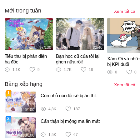
Mới trong tuần
Xem tất cả
87/130
32/40
Tiểu thư bị phản diện
Bạn học cũ của tôi lại
Xàm Oi và nhữ
hạ độc
ghen nữa rồi!
bị KPI đuổi
1.1K
9
1.7K
18
0
0
Bảng xếp hạng
Xem tất cả
Cún nhỏ nói dối sẽ bị ăn thịt
4,8K
187
156/100
Cẩn thận bị mộng ma ăn mất
1,5K
67
138/100