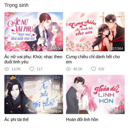
Trọng sinh
115/100
107/364
Ác nữ vai phụ: Khúc nhạc theo
Cưng chiều chỉ dành hết cho
đuổi tình yêu
em
14.5K
117
46.2K
326
17/104
52/83
Ác phi tái thế
Hoán đổi linh hồn