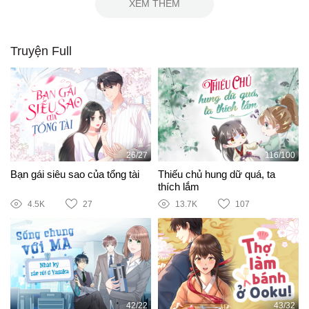
XEM THÊM
Truyện Full
26/27
116/100
Bạn gái siêu sao của tổng tài
Thiếu chủ hung dữ quá, ta
thích lắm
4.5K
27
13.7K
107
42/22
43/32