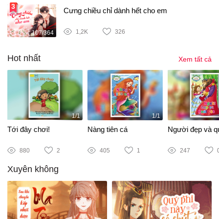
Cưng chiều chỉ dành hết cho em
1,2K
326
107/364
Hot nhất
Xem tất cả
1/1
1/1
Tới đây chơi!
Nàng tiên cá
Người đẹp và qu
880
2
405
1
247
Xuyên không