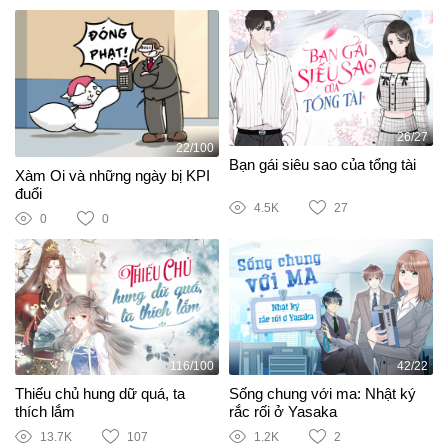
26/27
22/100
Bạn gái siêu sao của tổng tài
Xàm Oi và những ngày bị KPI
đuổi
4.5K
27
0
0
116/100
42/22
Thiếu chủ hung dữ quá, ta
Sống chung với ma: Nhật ký
thích lắm
rắc rối ở Yasaka
13.7K
107
1.2K
2