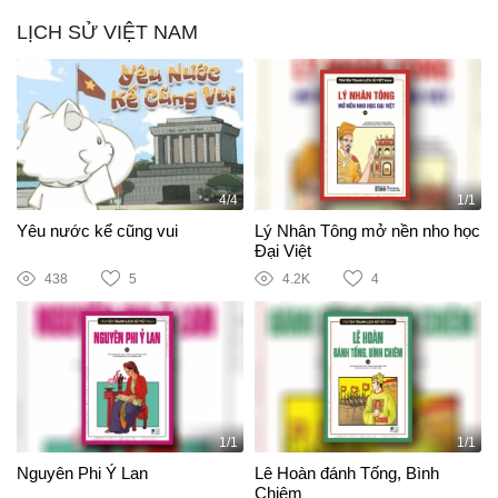
LỊCH SỬ VIỆT NAM
4/4
1/1
Yêu nước kể cũng vui
Lý Nhân Tông mở nền nho học
Đại Việt
438
5
4.2K
4
1/1
1/1
Nguyên Phi Ỷ Lan
Lê Hoàn đánh Tống, Bình
Chiêm