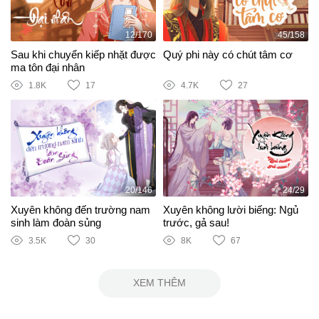
12/170
45/158
Sau khi chuyển kiếp nhặt được
Quý phi này có chút tâm cơ
ma tôn đại nhân
1.8K
17
4.7K
27
20/146
24/29
Xuyên không đến trường nam
Xuyên không lười biếng: Ngủ
sinh làm đoàn sủng
trước, gả sau!
3.5K
30
8K
67
XEM THÊM