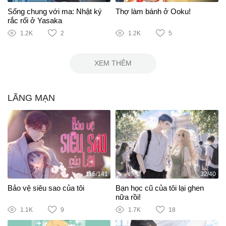
Sống chung với ma: Nhật ký
Thợ làm bánh ở Ooku!
rắc rối ở Yasaka
1.2K
2
1.2K
5
XEM THÊM
LÃNG MẠN
115/141
32/40
Bảo vệ siêu sao của tôi
Bạn học cũ của tôi lại ghen
nữa rồi!
1.1K
9
1.7K
18