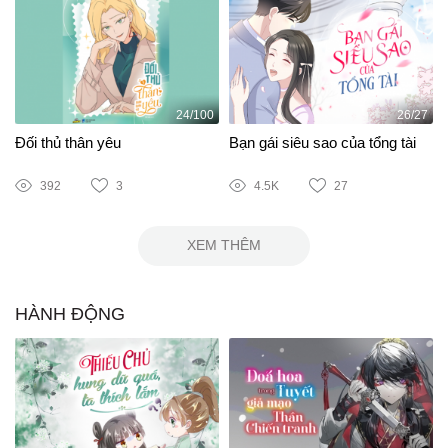
24/100
26/27
Đối thủ thân yêu
Bạn gái siêu sao của tổng tài
392
3
4.5K
27
XEM THÊM
HÀNH ĐỘNG