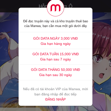
Hỗn độn Kim Ô
Để đọc truyện này và cả kho truyện thuê bao
của Manwa, bạn cần mua một gói dưới đây
GÓI DATA NGÀY 3,000 VNĐ
Gia hạn hàng ngày
GÓI DATA TUẦN 15,000 VNĐ
Gia hạn sau 7 ngày
GÓI DATA THÁNG 50,000 VNĐ
Gia hạn sau 30 ngày
Nếu đã có tài khoản VIP của Manwa, mời
bạn đăng nhập để đọc tiếp
ĐĂNG NHẬP