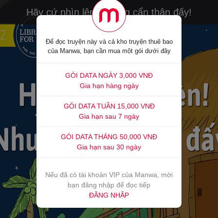
Hãy cứ nhìn lên! Nhưng cẩn thận đấy!
Để đọc truyện này và cả kho truyện thuê bao
của Manwa, bạn cần mua một gói dưới đây
GÓI DATA NGÀY 3,000 VNĐ
Gia hạn hàng ngày
GÓI DATA TUẦN 15,000 VNĐ
Gia hạn sau 7 ngày
GÓI DATA THÁNG 50,000 VNĐ
Gia hạn sau 30 ngày
Nếu đã có tài khoản VIP của Manwa, mời
bạn đăng nhập để đọc tiếp
ĐĂNG NHẬP