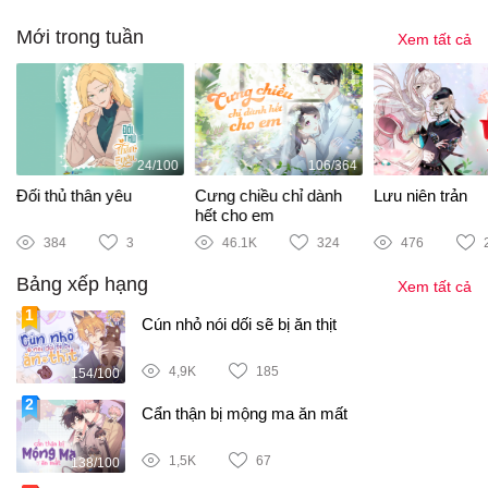
Mới trong tuần
Xem tất cả
24/100
106/364
Đối thủ thân yêu
Cưng chiều chỉ dành
Lưu niên trản
hết cho em
384
3
46.1K
324
476
Bảng xếp hạng
Xem tất cả
Cún nhỏ nói dối sẽ bị ăn thịt
4,9K
185
154/100
Cẩn thận bị mộng ma ăn mất
1,5K
67
138/100