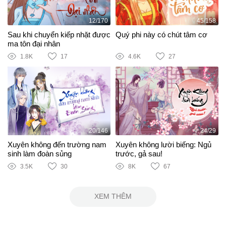
12/170
45/158
Sau khi chuyển kiếp nhặt được
Quý phi này có chút tâm cơ
ma tôn đại nhân
1.8K
17
4.6K
27
20/146
24/29
Xuyên không đến trường nam
Xuyên không lười biếng: Ngủ
sinh làm đoàn sủng
trước, gả sau!
3.5K
30
8K
67
XEM THÊM