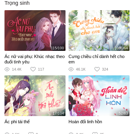
Trọng sinh
115/100
106/364
Ác nữ vai phụ: Khúc nhạc theo
Cưng chiều chỉ dành hết cho
đuổi tình yêu
em
14.4K
117
46.1K
324
17/104
52/83
Ác phi tái thế
Hoán đổi linh hồn