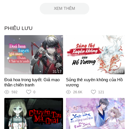
XEM THÊM
PHIÊU LƯU
31/17
49/49
Đoá hoa trong tuyết: Giả mạo
Sủng thê xuyên không của Hồ
thần chiến tranh
vương
592
0
26.6K
121