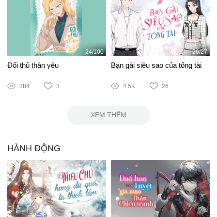
24/100
26/27
Đối thủ thân yêu
Bạn gái siêu sao của tổng tài
384
3
4.5K
26
XEM THÊM
HÀNH ĐỘNG