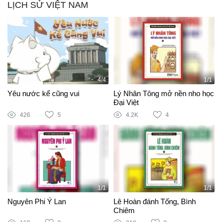
LỊCH SỬ VIỆT NAM
4/4
1/1
Yêu nước kể cũng vui
Lý Nhân Tông mở nền nho học
Đại Việt
426
5
4.2K
4
1/1
1/1
Nguyên Phi Ỷ Lan
Lê Hoàn đánh Tống, Bình
Chiêm