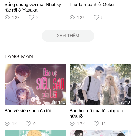
Sống chung với ma: Nhật ký
Thợ làm bánh ở Ooku!
rắc rối ở Yasaka
1.2K
2
1.2K
5
XEM THÊM
LÃNG MẠN
114/141
26/40
Bảo vệ siêu sao của tôi
Bạn học cũ của tôi lại ghen
nữa rồi!
1K
9
1.7K
18