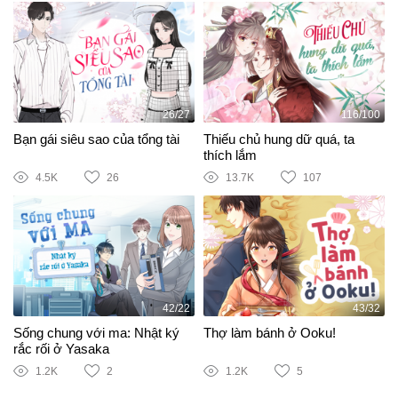
26/27
116/100
Bạn gái siêu sao của tổng tài
Thiếu chủ hung dữ quá, ta
thích lắm
4.5K
26
13.7K
107
42/22
43/32
Sống chung với ma: Nhật ký
Thợ làm bánh ở Ooku!
rắc rối ở Yasaka
1.2K
2
1.2K
5