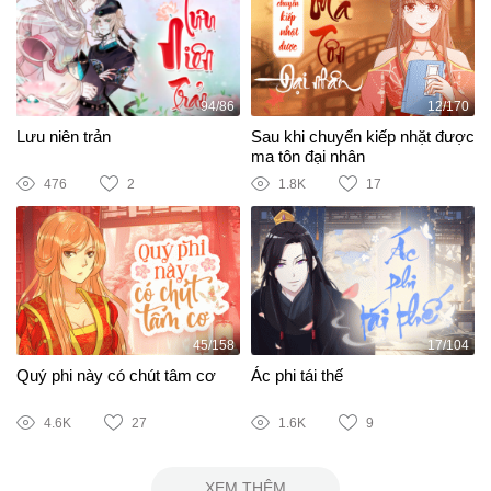
94/86
12/170
Lưu niên trản
Sau khi chuyển kiếp nhặt được
ma tôn đại nhân
476
2
1.8K
17
45/158
17/104
Quý phi này có chút tâm cơ
Ác phi tái thế
4.6K
27
1.6K
9
XEM THÊM