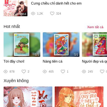
Cưng chiều chỉ dành hết cho em
1,2K
324
106/364
Hot nhất
Xem tất cả
1/1
1/1
Tới đây chơi!
Nàng tiên cá
Người đẹp và qu
878
2
405
1
245
Xuyên không