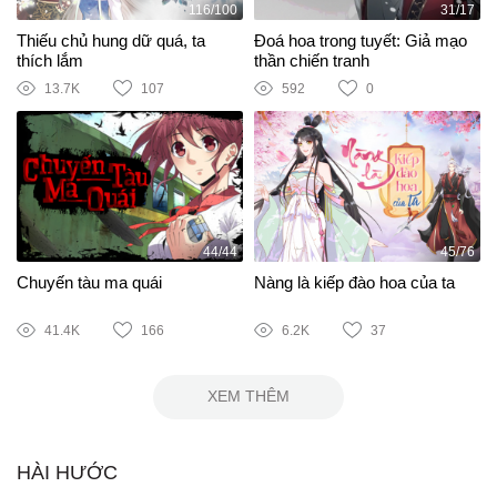
116/100
31/17
Thiếu chủ hung dữ quá, ta
Đoá hoa trong tuyết: Giả mạo
thích lắm
thần chiến tranh
13.7K
107
592
0
44/44
45/76
Chuyến tàu ma quái
Nàng là kiếp đào hoa của ta
41.4K
166
6.2K
37
XEM THÊM
HÀI HƯỚC