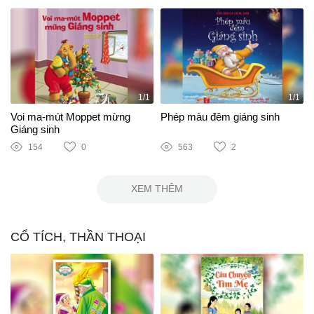
1/1
1/1
Voi ma-mút Moppet mừng
Phép màu đêm giáng sinh
Giáng sinh
154
0
563
2
XEM THÊM
CỔ TÍCH, THẦN THOẠI