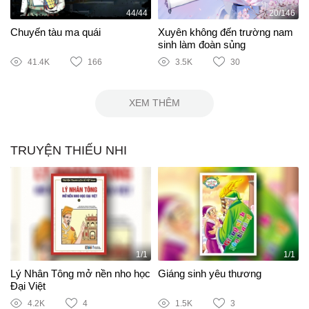
44/44
20/146
Chuyến tàu ma quái
Xuyên không đến trường nam
sinh làm đoàn sủng
41.4K
166
3.5K
30
XEM THÊM
TRUYỆN THIẾU NHI
1/1
1/1
Lý Nhân Tông mở nền nho học
Giáng sinh yêu thương
Đại Việt
4.2K
4
1.5K
3