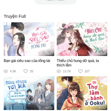
Truyện Full
26/27
116/100
Bạn gái siêu sao của tổng tài
Thiếu chủ hung dữ quá, ta
thích lắm
4.5K
26
13.7K
107
42/22
43/32