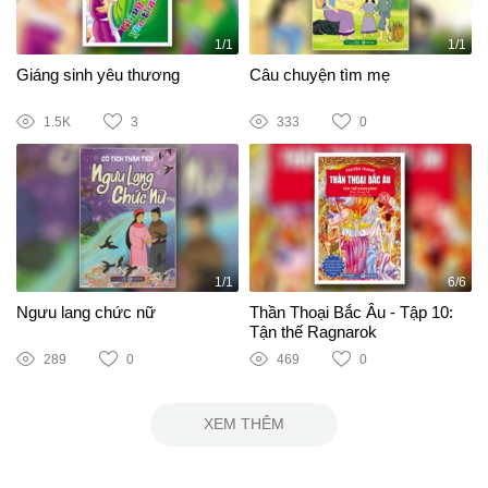
1/1
1/1
Giáng sinh yêu thương
Câu chuyện tìm mẹ
1.5K
3
333
0
1/1
6/6
Ngưu lang chức nữ
Thần Thoại Bắc Âu - Tập 10:
Tận thế Ragnarok
289
0
469
0
XEM THÊM