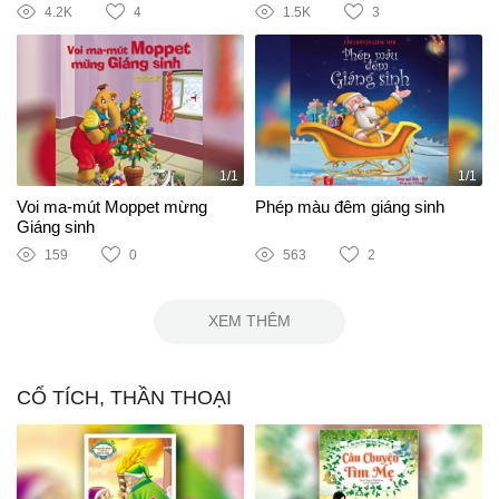
4.2K
4
1.5K
3
1/1
1/1
Voi ma-mút Moppet mừng
Phép màu đêm giáng sinh
Giáng sinh
159
0
563
2
XEM THÊM
CỔ TÍCH, THẦN THOẠI