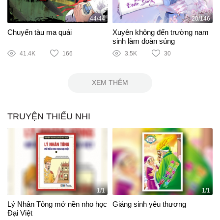
44/44
20/146
Chuyến tàu ma quái
Xuyên không đến trường nam
sinh làm đoàn sủng
41.4K
166
3.5K
30
XEM THÊM
TRUYỆN THIẾU NHI
1/1
1/1
Lý Nhân Tông mở nền nho học
Giáng sinh yêu thương
Đại Việt