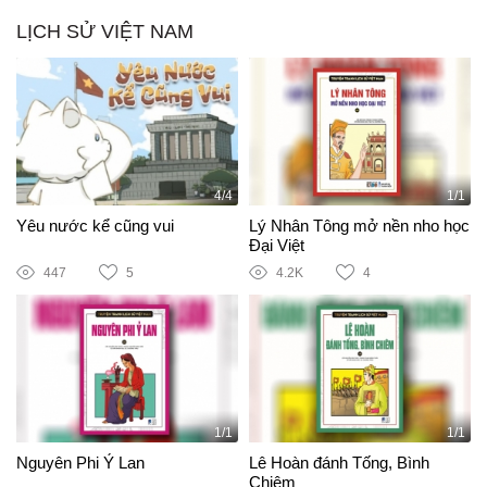
LỊCH SỬ VIỆT NAM
4/4
1/1
Yêu nước kể cũng vui
Lý Nhân Tông mở nền nho học
Đại Việt
447
5
4.2K
4
1/1
1/1
Nguyên Phi Ỷ Lan
Lê Hoàn đánh Tống, Bình
Chiêm