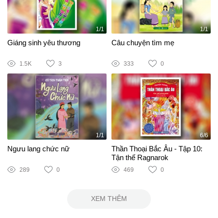
1/1
1/1
Giáng sinh yêu thương
Câu chuyện tìm mẹ
1.5K
3
333
0
1/1
6/6
Ngưu lang chức nữ
Thần Thoại Bắc Âu - Tập 10:
Tận thế Ragnarok
289
0
469
0
XEM THÊM