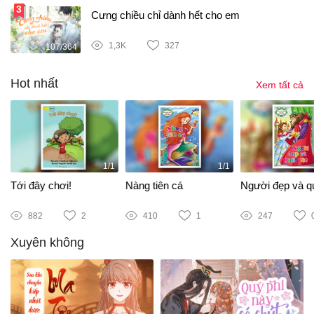
Cưng chiều chỉ dành hết cho em
1,3K
327
107/364
Hot nhất
Xem tất cả
1/1
1/1
Tới đây chơi!
Nàng tiên cá
Người đẹp và qu
882
2
410
1
247
Xuyên không