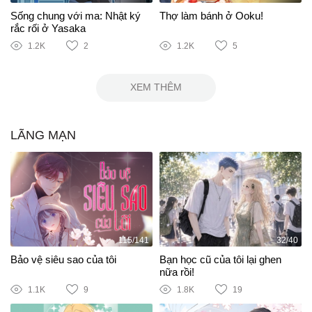
Sống chung với ma: Nhật ký
Thợ làm bánh ở Ooku!
rắc rối ở Yasaka
1.2K
2
1.2K
5
XEM THÊM
LÃNG MẠN
115/141
32/40
Bảo vệ siêu sao của tôi
Bạn học cũ của tôi lại ghen
nữa rồi!
1.1K
9
1.8K
19