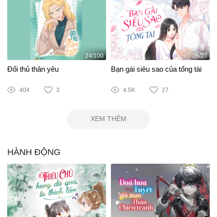
24/100
26/27
Đối thủ thân yêu
Bạn gái siêu sao của tổng tài
404
3
4.5K
27
XEM THÊM
HÀNH ĐỘNG