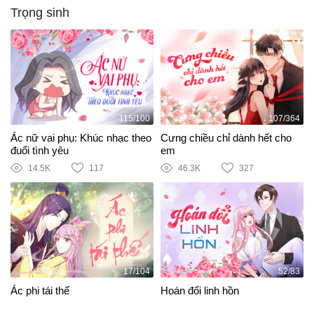
Trọng sinh
115/100
107/364
Ác nữ vai phụ: Khúc nhạc theo
Cưng chiều chỉ dành hết cho
đuổi tình yêu
em
14.5K
117
46.3K
327
17/104
52/83
Ác phi tái thế
Hoán đổi linh hồn