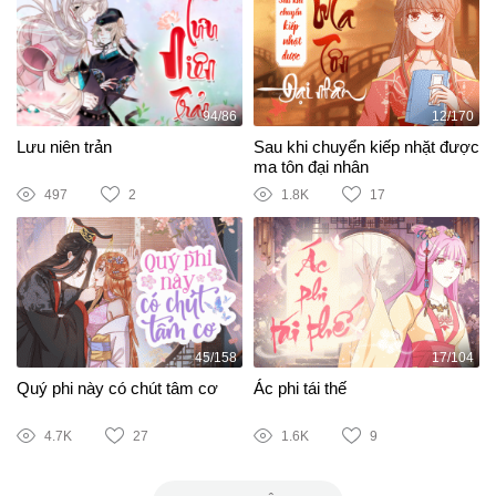
94/86
12/170
Lưu niên trản
Sau khi chuyển kiếp nhặt được
ma tôn đại nhân
497
2
1.8K
17
45/158
17/104
Quý phi này có chút tâm cơ
Ác phi tái thế
4.7K
27
1.6K
9