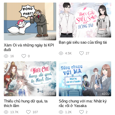
26/27
22/100
Bạn gái siêu sao của tổng tài
Xàm Oi và những ngày bị KPI
đuổi
4.5K
27
16
0
116/100
42/22
Thiếu chủ hung dữ quá, ta
Sống chung với ma: Nhật ký
thích lắm
rắc rối ở Yasaka
13.7K
107
1.2K
2