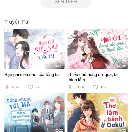
XEM THÊM
Truyện Full
26/27
116/100
Bạn gái siêu sao của tổng tài
Thiếu chủ hung dữ quá, ta
thích lắm
4.5K
27
13.7K
107
42/22
43/32