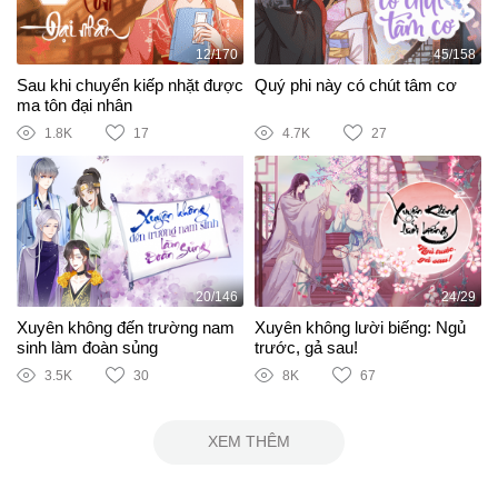
12/170
45/158
Sau khi chuyển kiếp nhặt được
Quý phi này có chút tâm cơ
ma tôn đại nhân
1.8K
17
4.7K
27
20/146
24/29
Xuyên không đến trường nam
Xuyên không lười biếng: Ngủ
sinh làm đoàn sủng
trước, gả sau!
3.5K
30
8K
67
XEM THÊM