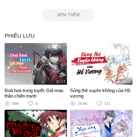
XEM THÊM
PHIÊU LƯU
31/17
49/49
Đoá hoa trong tuyết: Giả mạo
Sủng thê xuyên không của Hồ
thần chiến tranh
vương
599
0
26.6K
121