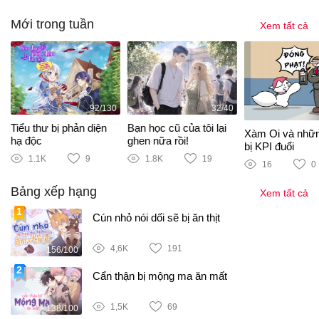
Mới trong tuần
Xem tất cả
92/130
32/40
Tiểu thư bị phản diện
Bạn học cũ của tôi lại
Xàm Oi và nhữ
hạ độc
ghen nữa rồi!
bị KPI đuổi
1.1K
9
1.8K
19
16
0
Bảng xếp hạng
Xem tất cả
Cún nhỏ nói dối sẽ bị ăn thịt
4,6K
191
156/100
Cẩn thận bị mộng ma ăn mất
1,5K
69
138/100