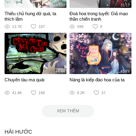
116/100
31/17
Thiếu chủ hung dữ quá, ta
Đoá hoa trong tuyết: Giả mạo
thích lắm
thần chiến tranh
13.7K
107
599
0
44/44
45/76
Chuyến tàu ma quái
Nàng là kiếp đào hoa của ta
41.4K
166
6.2K
37
XEM THÊM
HÀI HƯỚC