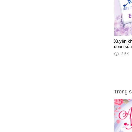
Xuyên kh
đoàn sủn
3.5K
Trọng s