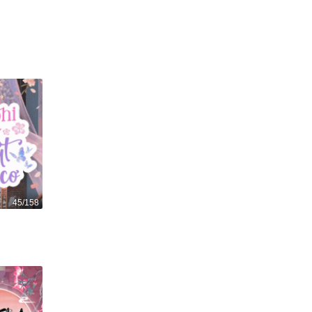
Nàng tiên cá
405
1
45/158