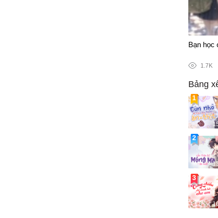
96/100
Bạn học c
1.7K
Bảng x
1
1
1