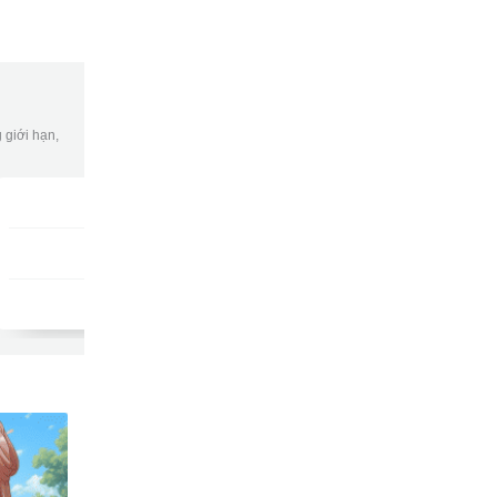
 giới hạn,
Gói DATA tuần
DKB7
9502
gửi
15,000đ/tuần