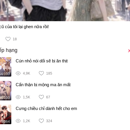
ũ của tôi lại ghen nữa rồi!
18
ếp hạng
X
Cún nhỏ nói dối sẽ bị ăn thịt
4,9K
185
54/100
Cẩn thận bị mộng ma ăn mất
1,5K
67
38/100
Cưng chiều chỉ dành hết cho em
1,2K
324
06/364