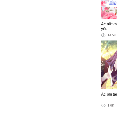
Ác nữ vai
yêu
14.5K
Ác phi tái
1.6K