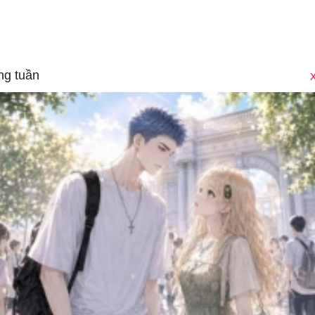
ng tuần
X