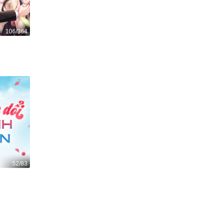
106/364
52/83