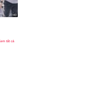
27/40
Đối thủ thân yêu
385
3
em tất cả