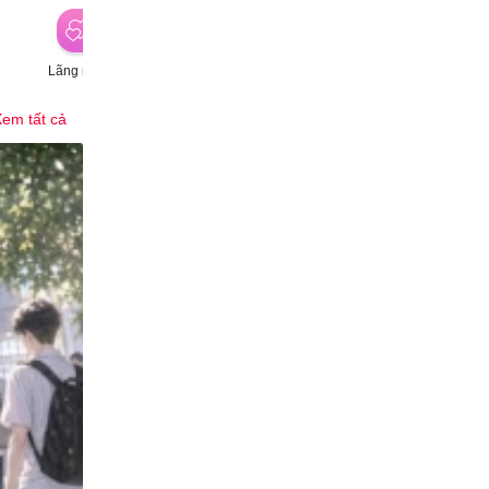
Lãng mạn
Hành động
Hài hước
P
em tất cả