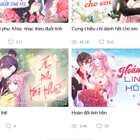
115/100
 phụ: Khúc nhạc theo đuổi tình
Cưng chiều chỉ dành hết cho em
117
46.1K
324
17/104
 thế
Hoán đổi linh hồn
9
3.4K
25