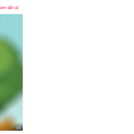
em tất cả
1/1