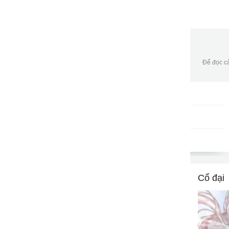
Để đọc cả
Gói DATA tháng
DKB30
9502
gửi
50,000đ/tháng
Cổ đại