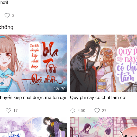
hơi!
2
không
12/170
chuyển kiếp nhặt được ma tôn đại
Quý phi này có chút tâm cơ
17
4.6K
27