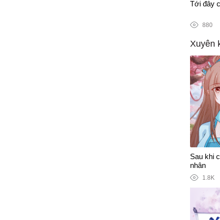
n tranh chống Covid-19
Tới đây c
880
Xuyên 
Sau khi 
nhân
1.8K