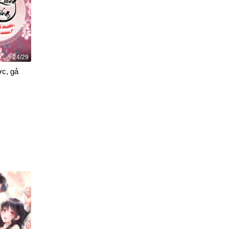
24/29
ớc, gả