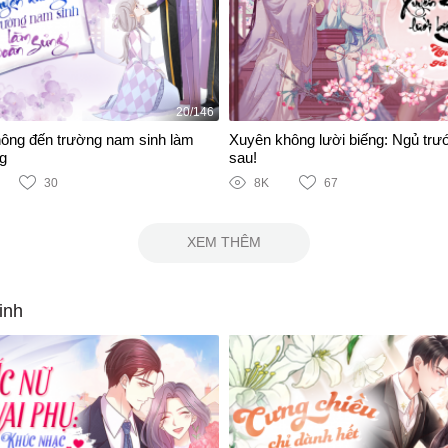
20/146
ông đến trường nam sinh làm
Xuyên không lười biếng: Ngủ trư
g
sau!
30
8K
67
XEM THÊM
inh