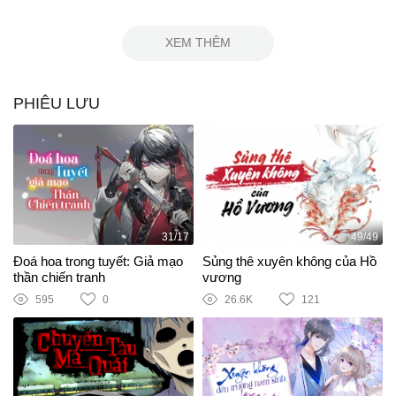
XEM THÊM
PHIÊU LƯU
31/17
49/49
Đoá hoa trong tuyết: Giả mạo
Sủng thê xuyên không của Hồ
thần chiến tranh
vương
595
0
26.6K
121