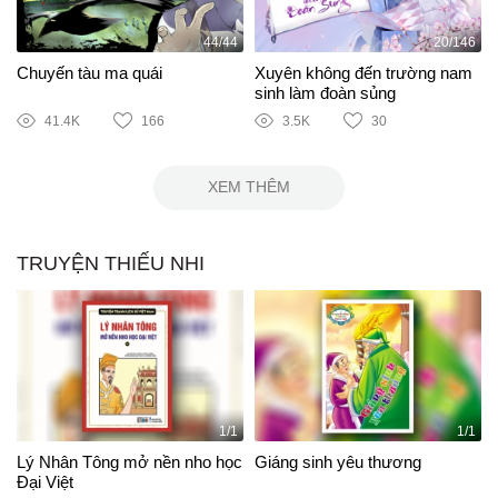
44/44
20/146
Chuyến tàu ma quái
Xuyên không đến trường nam
sinh làm đoàn sủng
41.4K
166
3.5K
30
XEM THÊM
TRUYỆN THIẾU NHI
1/1
1/1
Lý Nhân Tông mở nền nho học
Giáng sinh yêu thương
Đại Việt