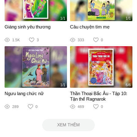
1/1
1/1
Giáng sinh yêu thương
Câu chuyện tìm mẹ
1.5K
3
333
0
1/1
6/6
Ngưu lang chức nữ
Thần Thoại Bắc Âu - Tập 10:
Tận thế Ragnarok
289
0
469
0
XEM THÊM