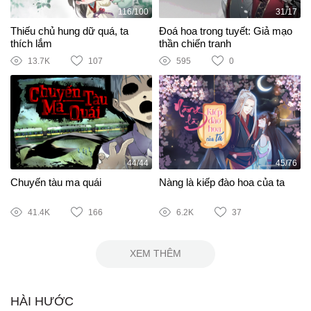
116/100
31/17
Thiếu chủ hung dữ quá, ta
Đoá hoa trong tuyết: Giả mạo
thích lắm
thần chiến tranh
13.7K
107
595
0
44/44
45/76
Chuyến tàu ma quái
Nàng là kiếp đào hoa của ta
41.4K
166
6.2K
37
XEM THÊM
HÀI HƯỚC