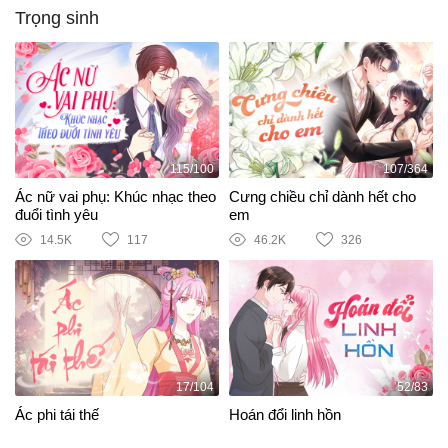
Trọng sinh
115/100
107/364
Ác nữ vai phụ: Khúc nhạc theo
Cưng chiều chỉ dành hết cho
đuổi tình yêu
em
14.5K
117
46.2K
326
17/104
52/83
Ác phi tái thế
Hoán đổi linh hồn