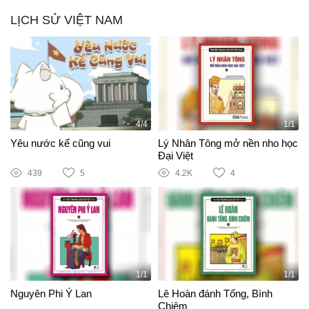
LỊCH SỬ VIỆT NAM
4/4
1/1
Yêu nước kể cũng vui
Lý Nhân Tông mở nền nho học
Đại Việt
439
5
4.2K
4
1/1
1/1
Nguyên Phi Ỷ Lan
Lê Hoàn đánh Tống, Bình
Chiêm