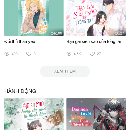
24/100
26/27
Đối thủ thân yêu
Bạn gái siêu sao của tổng tài
403
3
4.5K
27
XEM THÊM
HÀNH ĐỘNG