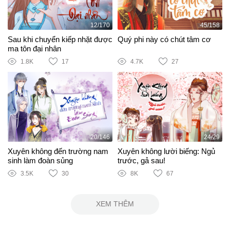
12/170
45/158
Sau khi chuyển kiếp nhặt được
Quý phi này có chút tâm cơ
ma tôn đại nhân
1.8K
17
4.7K
27
20/146
24/29
Xuyên không đến trường nam
Xuyên không lười biếng: Ngủ
sinh làm đoàn sủng
trước, gả sau!
3.5K
30
8K
67
XEM THÊM