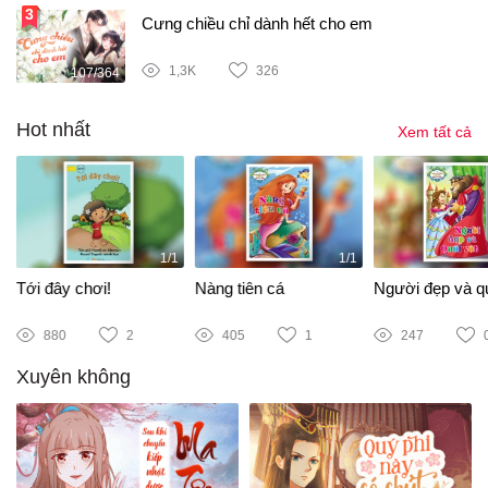
Cưng chiều chỉ dành hết cho em
1,3K
326
107/364
Hot nhất
Xem tất cả
1/1
1/1
Tới đây chơi!
Nàng tiên cá
Người đẹp và qu
880
2
405
1
247
Xuyên không