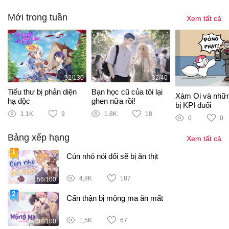
Mới trong tuần
Xem tất cả
92/130
32/40
Tiểu thư bị phản diện
Bạn học cũ của tôi lại
Xàm Oi và nhữ
hạ độc
ghen nữa rồi!
bị KPI đuổi
1.1K
9
1.8K
18
0
0
Bảng xếp hạng
Xem tất cả
Cún nhỏ nói dối sẽ bị ăn thịt
4,8K
187
156/100
Cẩn thận bị mộng ma ăn mất
1,5K
67
138/100