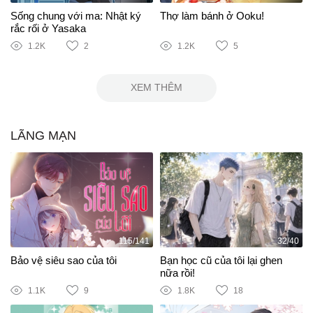
Sống chung với ma: Nhật ký
Thợ làm bánh ở Ooku!
rắc rối ở Yasaka
1.2K
2
1.2K
5
XEM THÊM
LÃNG MẠN
115/141
32/40
Bảo vệ siêu sao của tôi
Bạn học cũ của tôi lại ghen
nữa rồi!
1.1K
9
1.8K
18