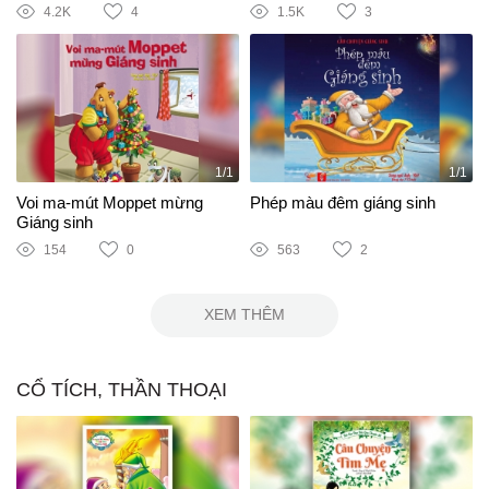
4.2K
4
1.5K
3
1/1
1/1
Voi ma-mút Moppet mừng
Phép màu đêm giáng sinh
Giáng sinh
154
0
563
2
XEM THÊM
CỔ TÍCH, THẦN THOẠI