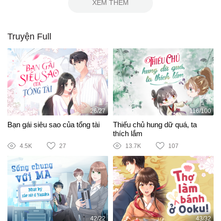
XEM THÊM
Truyện Full
26/27
116/100
Bạn gái siêu sao của tổng tài
Thiếu chủ hung dữ quá, ta
thích lắm
4.5K
27
13.7K
107
42/22
43/32