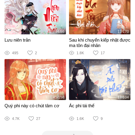
94/86
12/170
Lưu niên trản
Sau khi chuyển kiếp nhặt được
ma tôn đại nhân
495
2
1.8K
17
45/158
17/104
Quý phi này có chút tâm cơ
Ác phi tái thế
4.7K
27
1.6K
9