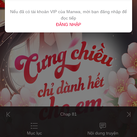
Nếu đã có tài khoản VIP của Manwa, mời bạn đăng nhập để
đọc tiếp
ĐĂNG NHẬP
Chap 81
Mục lục
Nội dung truyện