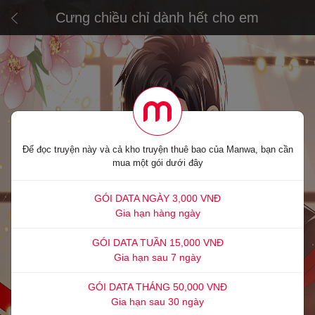
Cưng chiều chỉ dành hết cho em
Để đọc truyện này và cả kho truyện thuê bao của Manwa, bạn cần
mua một gói dưới đây
GÓI DATA NGÀY 3,000 VNĐ
Gia hạn hàng ngày
GÓI DATA TUẦN 15,000 VNĐ
Gia hạn sau 7 ngày
GÓI DATA THÁNG 50,000 VNĐ
Gia hạn sau 30 ngày