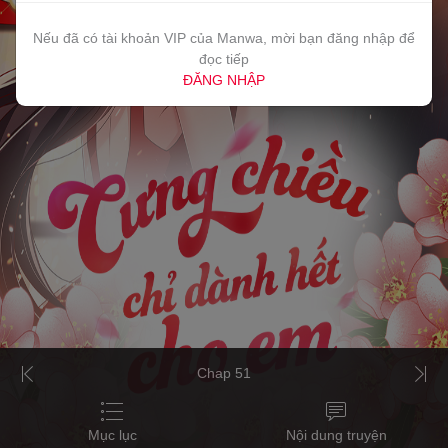
Nếu đã có tài khoản VIP của Manwa, mời bạn đăng nhập để
đọc tiếp
ĐĂNG NHẬP
Chap 51
Mục lục
Nội dung truyện