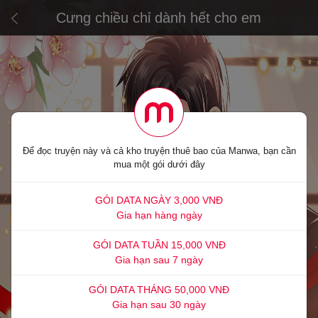
Cưng chiều chỉ dành hết cho em
Để đọc truyện này và cả kho truyện thuê bao của Manwa, bạn cần
mua một gói dưới đây
GÓI DATA NGÀY 3,000 VNĐ
Gia hạn hàng ngày
GÓI DATA TUẦN 15,000 VNĐ
Gia hạn sau 7 ngày
GÓI DATA THÁNG 50,000 VNĐ
Gia hạn sau 30 ngày