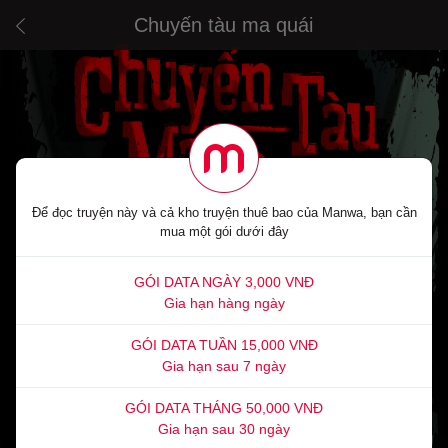
Chuyến tàu ma quái
Để đọc truyện này và cả kho truyện thuê bao của Manwa, bạn cần
mua một gói dưới đây
GÓI DATA NGÀY 3,000 VNĐ
Gia hạn hàng ngày
GÓI DATA TUẦN 15,000 VNĐ
Gia hạn sau 7 ngày
GÓI DATA THÁNG 50,000 VNĐ
Gia hạn sau 30 ngày