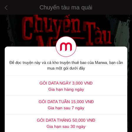
Chuyến tàu ma quái
Để đọc truyện này và cả kho truyện thuê bao của Manwa, bạn cần
mua một gói dưới đây
GÓI DATA NGÀY 3,000 VNĐ
Gia hạn hàng ngày
GÓI DATA TUẦN 15,000 VNĐ
Gia hạn sau 7 ngày
GÓI DATA THÁNG 50,000 VNĐ
Gia hạn sau 30 ngày