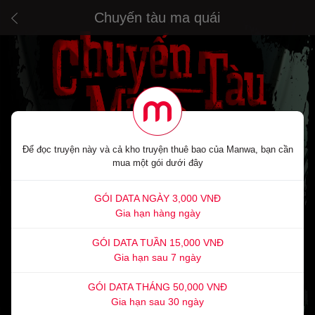
Chuyến tàu ma quái
Để đọc truyện này và cả kho truyện thuê bao của Manwa, bạn cần
mua một gói dưới đây
GÓI DATA NGÀY 3,000 VNĐ
Gia hạn hàng ngày
GÓI DATA TUẦN 15,000 VNĐ
Gia hạn sau 7 ngày
GÓI DATA THÁNG 50,000 VNĐ
Gia hạn sau 30 ngày