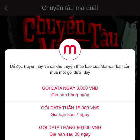
Chuyến tàu ma quái
Để đọc truyện này và cả kho truyện thuê bao của Manwa, bạn cần
mua một gói dưới đây
GÓI DATA NGÀY 3,000 VNĐ
Gia hạn hàng ngày
GÓI DATA TUẦN 15,000 VNĐ
Gia hạn sau 7 ngày
GÓI DATA THÁNG 50,000 VNĐ
Gia hạn sau 30 ngày