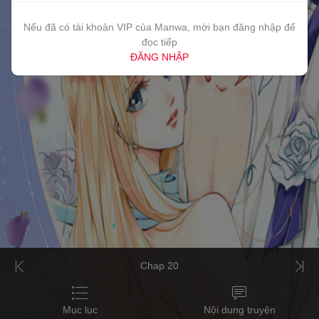
Nếu đã có tài khoản VIP của Manwa, mời bạn đăng nhập để
đọc tiếp
ĐĂNG NHẬP
Chap 20
Mục lục
Nội dung truyện