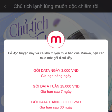
Chủ tịch lạnh lùng muốn độc chiếm tôi
Để đọc truyện này và cả kho truyện thuê bao của Manwa, bạn cần
mua một gói dưới đây
GÓI DATA NGÀY 3,000 VNĐ
Gia hạn hàng ngày
GÓI DATA TUẦN 15,000 VNĐ
Gia hạn sau 7 ngày
GÓI DATA THÁNG 50,000 VNĐ
Gia hạn sau 30 ngày