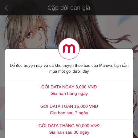
Cặp đôi oan gia
Để đọc truyện này và cả kho truyện thuê bao của Manwa, bạn cần
mua một gói dưới đây
GÓI DATA NGÀY 3,000 VNĐ
Gia hạn hàng ngày
GÓI DATA TUẦN 15,000 VNĐ
Gia hạn sau 7 ngày
GÓI DATA THÁNG 50,000 VNĐ
Gia hạn sau 30 ngày