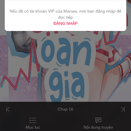
Nếu đã có tài khoản VIP của Manwa, mời bạn đăng nhập để
đọc tiếp
ĐĂNG NHẬP
Chap 16
Mục lục
Nội dung truyện