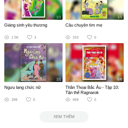
1/1
1/1
Giáng sinh yêu thương
Câu chuyện tìm mẹ
1.5K
3
333
0
1/1
6/6
Ngưu lang chức nữ
Thần Thoại Bắc Âu - Tập 10:
Tận thế Ragnarok
289
0
469
0
XEM THÊM