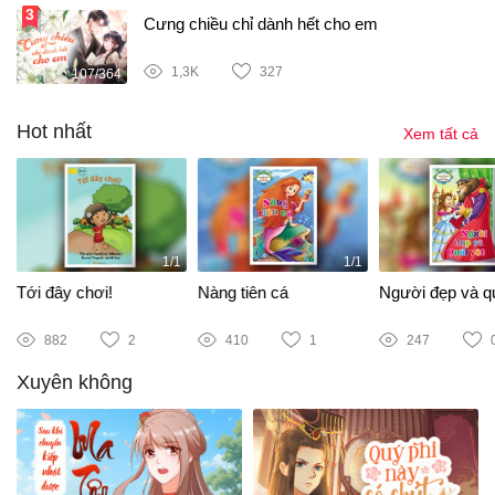
Cưng chiều chỉ dành hết cho em
1,3K
327
107/364
Hot nhất
Xem tất cả
1/1
1/1
Tới đây chơi!
Nàng tiên cá
Người đẹp và qu
882
2
410
1
247
Xuyên không