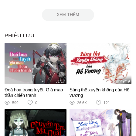
XEM THÊM
PHIÊU LƯU
31/17
49/49
Đoá hoa trong tuyết: Giả mạo
Sủng thê xuyên không của Hồ
thần chiến tranh
vương
599
0
26.6K
121