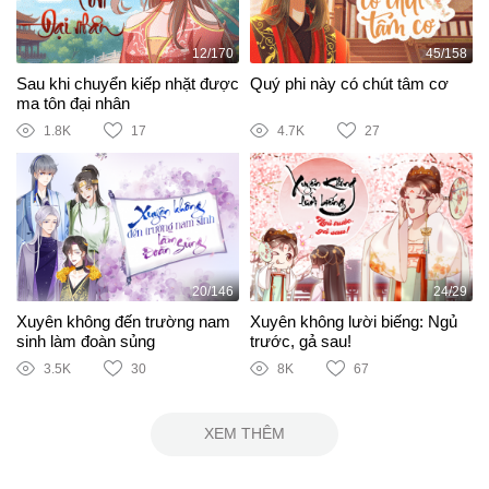
12/170
45/158
Sau khi chuyển kiếp nhặt được
Quý phi này có chút tâm cơ
ma tôn đại nhân
1.8K
17
4.7K
27
20/146
24/29
Xuyên không đến trường nam
Xuyên không lười biếng: Ngủ
sinh làm đoàn sủng
trước, gả sau!
3.5K
30
8K
67
XEM THÊM