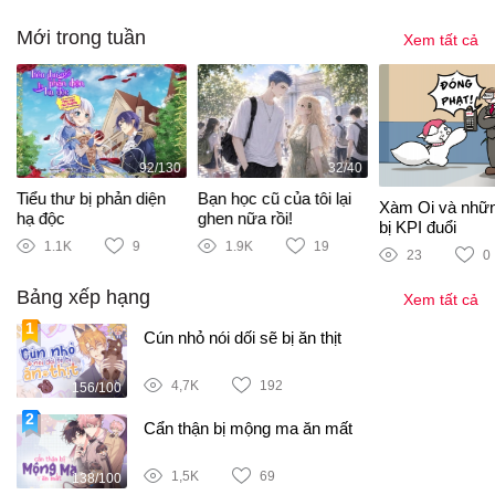
Mới trong tuần
Xem tất cả
92/130
32/40
Tiểu thư bị phản diện
Bạn học cũ của tôi lại
Xàm Oi và nhữ
hạ độc
ghen nữa rồi!
bị KPI đuổi
1.1K
9
1.9K
19
23
0
Bảng xếp hạng
Xem tất cả
Cún nhỏ nói dối sẽ bị ăn thịt
4,7K
192
156/100
Cẩn thận bị mộng ma ăn mất
1,5K
69
138/100