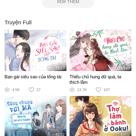
XEM THÊM
Truyện Full
26/27
116/100
Bạn gái siêu sao của tổng tài
Thiếu chủ hung dữ quá, ta
thích lắm
4.5K
27
13.7K
107
42/22
43/32