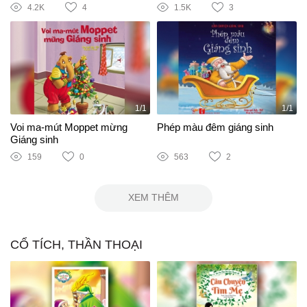
4.2K
4
1.5K
3
1/1
1/1
Voi ma-mút Moppet mừng
Phép màu đêm giáng sinh
Giáng sinh
159
0
563
2
XEM THÊM
CỔ TÍCH, THẦN THOẠI