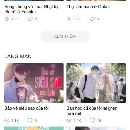
Sống chung với ma: Nhật ký
Thợ làm bánh ở Ooku!
rắc rối ở Yasaka
1.2K
2
1.2K
5
XEM THÊM
LÃNG MẠN
115/141
32/40
Bảo vệ siêu sao của tôi
Bạn học cũ của tôi lại ghen
nữa rồi!
1.1K
9
1.9K
19