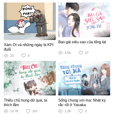
26/27
22/100
Bạn gái siêu sao của tổng tài
Xàm Oi và những ngày bị KPI
đuổi
4.5K
27
23
0
116/100
42/22
Thiếu chủ hung dữ quá, ta
Sống chung với ma: Nhật ký
thích lắm
rắc rối ở Yasaka
13.7K
107
1.2K
2