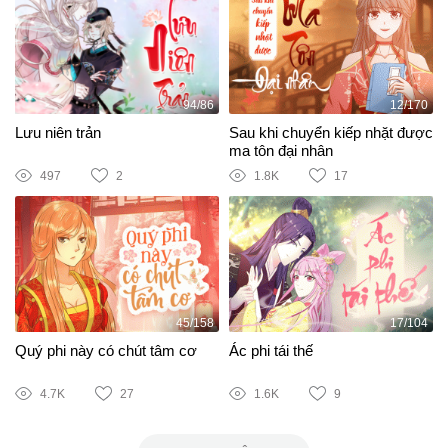
94/86
12/170
Lưu niên trản
Sau khi chuyển kiếp nhặt được
ma tôn đại nhân
497
2
1.8K
17
45/158
17/104
Quý phi này có chút tâm cơ
Ác phi tái thế
4.7K
27
1.6K
9