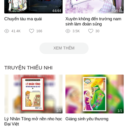
44/44
20/146
Chuyến tàu ma quái
Xuyên không đến trường nam
sinh làm đoàn sủng
41.4K
166
3.5K
30
XEM THÊM
TRUYỆN THIẾU NHI
1/1
1/1
Lý Nhân Tông mở nền nho học
Giáng sinh yêu thương
Đại Việt