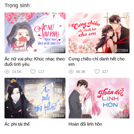
Trọng sinh
115/100
107/364
Ác nữ vai phụ: Khúc nhạc theo
Cưng chiều chỉ dành hết cho
đuổi tình yêu
em
14.5K
117
46.3K
327
17/104
52/83
Ác phi tái thế
Hoán đổi linh hồn