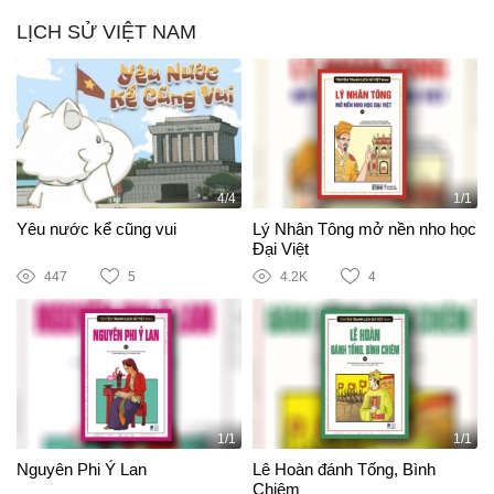
LỊCH SỬ VIỆT NAM
4/4
1/1
Yêu nước kể cũng vui
Lý Nhân Tông mở nền nho học
Đại Việt
447
5
4.2K
4
1/1
1/1
Nguyên Phi Ỷ Lan
Lê Hoàn đánh Tống, Bình
Chiêm