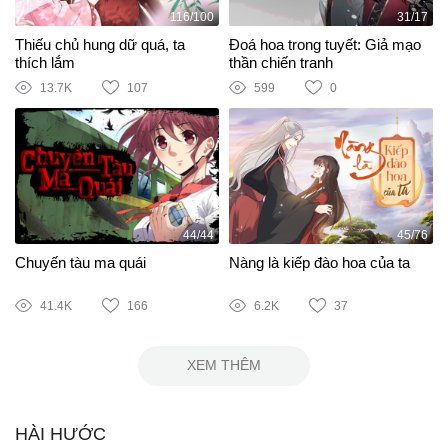
116/100
31/17
Thiếu chủ hung dữ quá, ta
Đoá hoa trong tuyết: Giả mạo
thích lắm
thần chiến tranh
13.7K
107
599
0
44/44
45/76
Chuyến tàu ma quái
Nàng là kiếp đào hoa của ta
41.4K
166
6.2K
37
XEM THÊM
HÀI HƯỚC