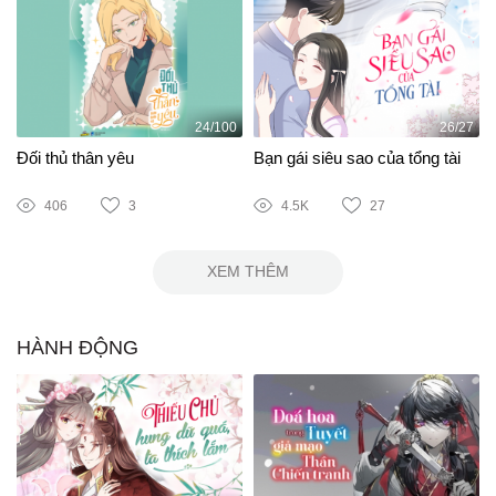
24/100
26/27
Đối thủ thân yêu
Bạn gái siêu sao của tổng tài
406
3
4.5K
27
XEM THÊM
HÀNH ĐỘNG