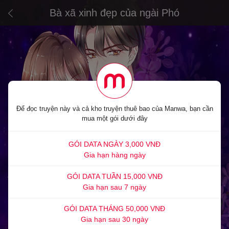
Bà xã xinh đẹp của ngài Phó
Để đọc truyện này và cả kho truyện thuê bao của Manwa, bạn cần
mua một gói dưới đây
GÓI DATA NGÀY 3,000 VNĐ
Gia hạn hàng ngày
GÓI DATA TUẦN 15,000 VNĐ
Gia hạn sau 7 ngày
GÓI DATA THÁNG 50,000 VNĐ
Gia hạn sau 30 ngày