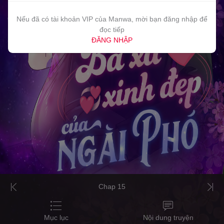
Nếu đã có tài khoản VIP của Manwa, mời bạn đăng nhập để
đọc tiếp
ĐĂNG NHẬP
Chap 15
Mục lục
Nội dung truyện