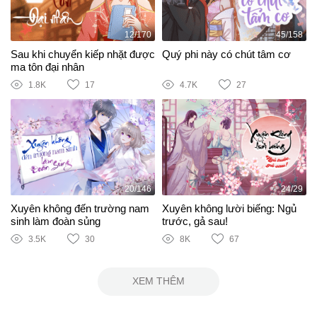
12/170
45/158
Sau khi chuyển kiếp nhặt được
Quý phi này có chút tâm cơ
ma tôn đại nhân
1.8K
17
4.7K
27
20/146
24/29
Xuyên không đến trường nam
Xuyên không lười biếng: Ngủ
sinh làm đoàn sủng
trước, gả sau!
3.5K
30
8K
67
XEM THÊM