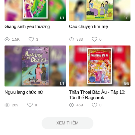
1/1
1/1
Giáng sinh yêu thương
Câu chuyện tìm mẹ
1.5K
3
333
0
1/1
6/6
Ngưu lang chức nữ
Thần Thoại Bắc Âu - Tập 10:
Tận thế Ragnarok
289
0
469
0
XEM THÊM