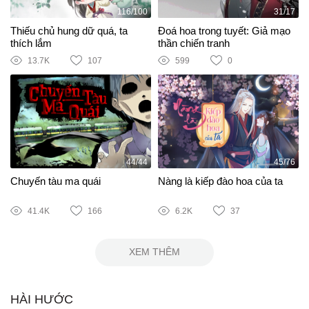
116/100
31/17
Thiếu chủ hung dữ quá, ta
Đoá hoa trong tuyết: Giả mạo
thích lắm
thần chiến tranh
13.7K
107
599
0
44/44
45/76
Chuyến tàu ma quái
Nàng là kiếp đào hoa của ta
41.4K
166
6.2K
37
XEM THÊM
HÀI HƯỚC