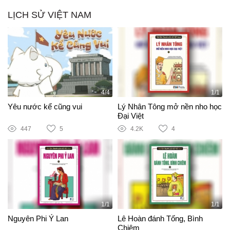
LỊCH SỬ VIỆT NAM
4/4
1/1
Yêu nước kể cũng vui
Lý Nhân Tông mở nền nho học
Đại Việt
447
5
4.2K
4
1/1
1/1
Nguyên Phi Ỷ Lan
Lê Hoàn đánh Tống, Bình
Chiêm