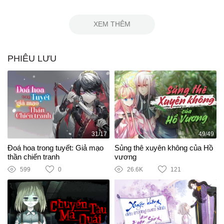
XEM THÊM
PHIÊU LƯU
31/17
49/49
Đoá hoa trong tuyết: Giả mạo
Sủng thê xuyên không của Hồ
thần chiến tranh
vương
599
0
26.6K
121