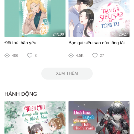
24/100
26/27
Đối thủ thân yêu
Bạn gái siêu sao của tổng tài
406
3
4.5K
27
XEM THÊM
HÀNH ĐỘNG