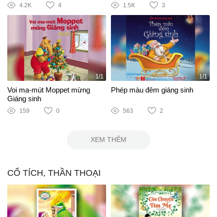
4.2K
4
1.5K
3
1/1
1/1
Voi ma-mút Moppet mừng
Phép màu đêm giáng sinh
Giáng sinh
159
0
563
2
XEM THÊM
CỔ TÍCH, THẦN THOẠI