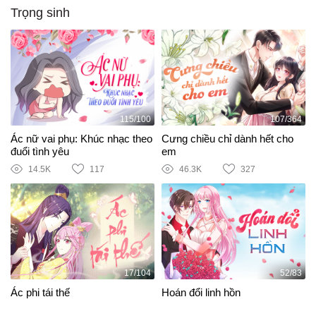
Trọng sinh
115/100
107/364
Ác nữ vai phụ: Khúc nhạc theo
Cưng chiều chỉ dành hết cho
đuổi tình yêu
em
14.5K
117
46.3K
327
17/104
52/83
Ác phi tái thế
Hoán đổi linh hồn