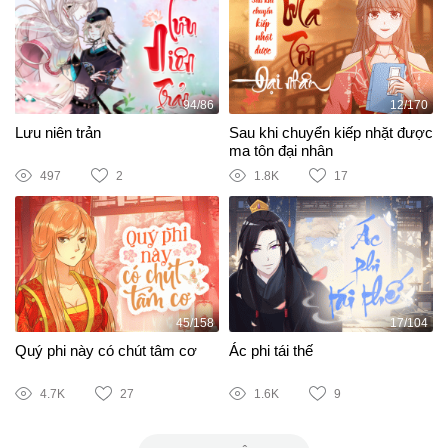
94/86
12/170
Lưu niên trản
Sau khi chuyển kiếp nhặt được
ma tôn đại nhân
497
2
1.8K
17
45/158
17/104
Quý phi này có chút tâm cơ
Ác phi tái thế
4.7K
27
1.6K
9