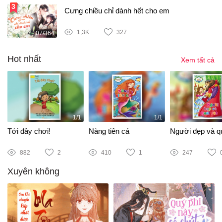
Cưng chiều chỉ dành hết cho em
1,3K
327
107/364
Hot nhất
Xem tất cả
1/1
1/1
Tới đây chơi!
Nàng tiên cá
Người đẹp và qu
882
2
410
1
247
Xuyên không