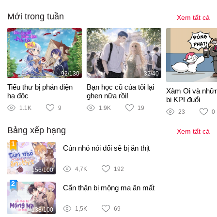
Mới trong tuần
Xem tất cả
92/130
32/40
Tiểu thư bị phản diện
Bạn học cũ của tôi lại
Xàm Oi và nhữ
hạ độc
ghen nữa rồi!
bị KPI đuổi
1.1K
9
1.9K
19
23
0
Bảng xếp hạng
Xem tất cả
Cún nhỏ nói dối sẽ bị ăn thịt
4,7K
192
156/100
Cẩn thận bị mộng ma ăn mất
1,5K
69
138/100