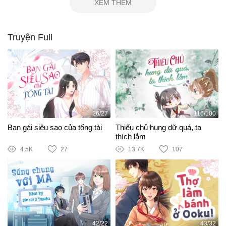
XEM THÊM
Truyện Full
26/27
116/100
Bạn gái siêu sao của tổng tài
Thiếu chủ hung dữ quá, ta
thích lắm
4.5K
27
13.7K
107
42/22
43/32