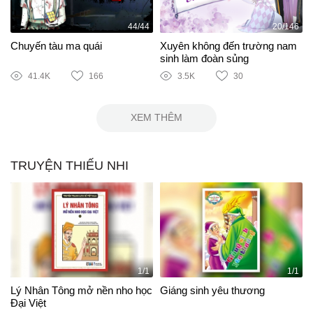
44/44
20/146
Chuyến tàu ma quái
Xuyên không đến trường nam
sinh làm đoàn sủng
41.4K
166
3.5K
30
XEM THÊM
TRUYỆN THIẾU NHI
1/1
1/1
Lý Nhân Tông mở nền nho học
Giáng sinh yêu thương
Đại Việt