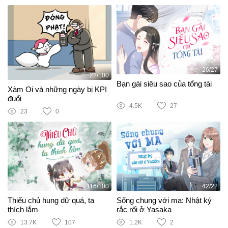
26/27
22/100
Bạn gái siêu sao của tổng tài
Xàm Oi và những ngày bị KPI
đuổi
4.5K
27
23
0
116/100
42/22
Thiếu chủ hung dữ quá, ta
Sống chung với ma: Nhật ký
thích lắm
rắc rối ở Yasaka
13.7K
107
1.2K
2