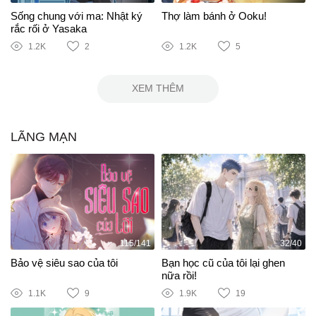
Sống chung với ma: Nhật ký
Thợ làm bánh ở Ooku!
rắc rối ở Yasaka
1.2K
2
1.2K
5
XEM THÊM
LÃNG MẠN
115/141
32/40
Bảo vệ siêu sao của tôi
Bạn học cũ của tôi lại ghen
nữa rồi!
1.1K
9
1.9K
19