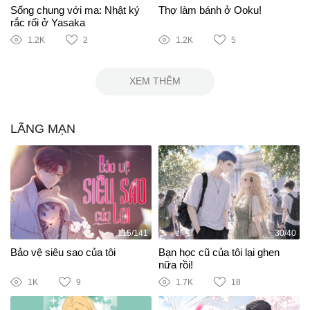
Sống chung với ma: Nhật ký
Thợ làm bánh ở Ooku!
rắc rối ở Yasaka
1.2K
2
1.2K
5
XEM THÊM
LÃNG MẠN
115/141
30/40
Bảo vệ siêu sao của tôi
Bạn học cũ của tôi lại ghen
nữa rồi!
1K
9
1.7K
18