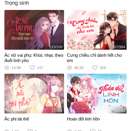
Trọng sinh
115/100
107/364
Ác nữ vai phụ: Khúc nhạc theo
Cưng chiều chỉ dành hết cho
đuổi tình yêu
em
14.5K
117
46.2K
326
17/104
52/83
Ác phi tái thế
Hoán đổi linh hồn