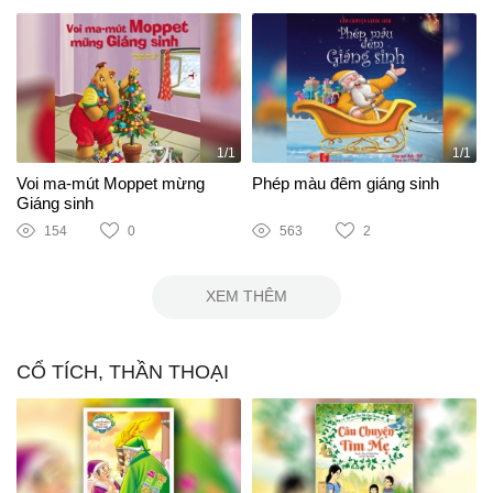
1/1
1/1
Voi ma-mút Moppet mừng
Phép màu đêm giáng sinh
Giáng sinh
154
0
563
2
XEM THÊM
CỔ TÍCH, THẦN THOẠI