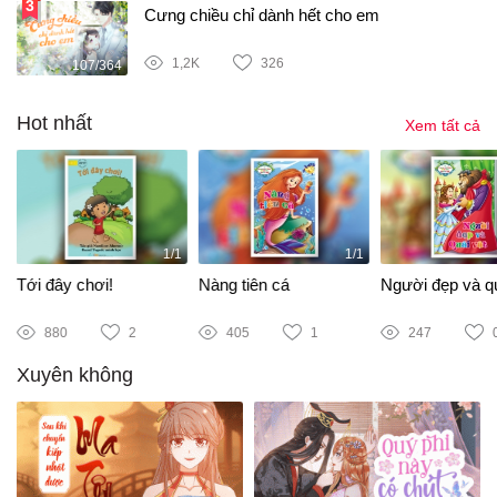
Cưng chiều chỉ dành hết cho em
1,2K
326
107/364
Hot nhất
Xem tất cả
1/1
1/1
Tới đây chơi!
Nàng tiên cá
Người đẹp và qu
880
2
405
1
247
Xuyên không