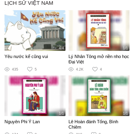
LỊCH SỬ VIỆT NAM
4/4
1/1
Yêu nước kể cũng vui
Lý Nhân Tông mở nền nho học
Đại Việt
435
5
4.2K
4
1/1
1/1
Nguyên Phi Ỷ Lan
Lê Hoàn đánh Tống, Bình
Chiêm