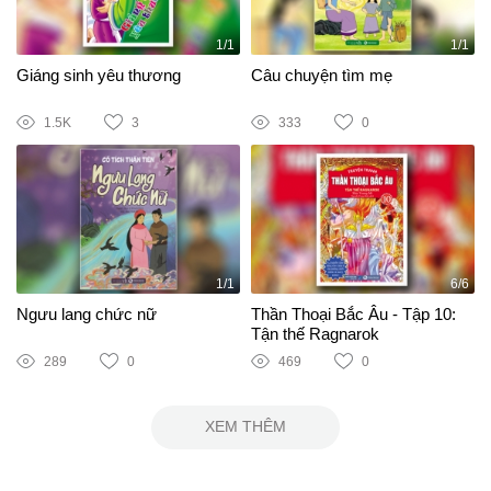
1/1
1/1
Giáng sinh yêu thương
Câu chuyện tìm mẹ
1.5K
3
333
0
1/1
6/6
Ngưu lang chức nữ
Thần Thoại Bắc Âu - Tập 10:
Tận thế Ragnarok
289
0
469
0
XEM THÊM