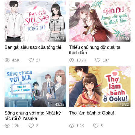
26/27
116/100
Bạn gái siêu sao của tổng tài
Thiếu chủ hung dữ quá, ta
thích lắm
4.5K
27
13.7K
107
42/22
43/32
Sống chung với ma: Nhật ký
Thợ làm bánh ở Ooku!
rắc rối ở Yasaka
1.2K
2
1.2K
5