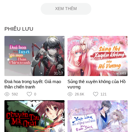
XEM THÊM
PHIÊU LƯU
31/17
49/49
Đoá hoa trong tuyết: Giả mạo
Sủng thê xuyên không của Hồ
thần chiến tranh
vương
592
0
26.6K
121