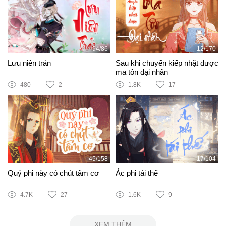
94/86
12/170
Lưu niên trản
Sau khi chuyển kiếp nhặt được
ma tôn đại nhân
480
2
1.8K
17
45/158
17/104
Quý phi này có chút tâm cơ
Ác phi tái thế
4.7K
27
1.6K
9
XEM THÊM