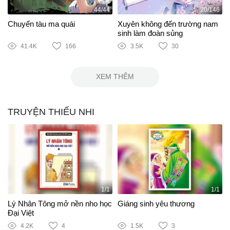
44/44
20/146
Chuyến tàu ma quái
Xuyên không đến trường nam
sinh làm đoàn sủng
41.4K
166
3.5K
30
XEM THÊM
TRUYỆN THIẾU NHI
1/1
1/1
Lý Nhân Tông mở nền nho học
Giáng sinh yêu thương
Đại Việt
4.2K
4
1.5K
3