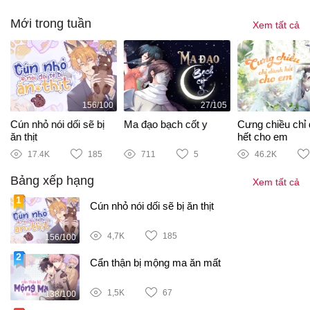
Mới trong tuần
Xem tất cả
156/100
27/105
i
Cún nhỏ nói dối sẽ bị
Ma đạo bạch cốt y
Cưng chiều chỉ
ăn thịt
hết cho em
17.4K
185
711
5
46.2K
Bảng xếp hạng
Xem tất cả
Cún nhỏ nói dối sẽ bị ăn thịt
4,7K
185
156/100
Cẩn thận bị mộng ma ăn mất
1,5K
67
138/100