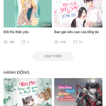
24/100
26/27
Đối thủ thân yêu
Bạn gái siêu sao của tổng tài
386
3
4.5K
27
XEM THÊM
HÀNH ĐỘNG