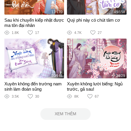
12/170
45/158
Sau khi chuyển kiếp nhặt được
Quý phi này có chút tâm cơ
ma tôn đại nhân
1.8K
17
4.7K
27
20/146
24/29
Xuyên không đến trường nam
Xuyên không lười biếng: Ngủ
sinh làm đoàn sủng
trước, gả sau!
3.5K
30
8K
67
XEM THÊM