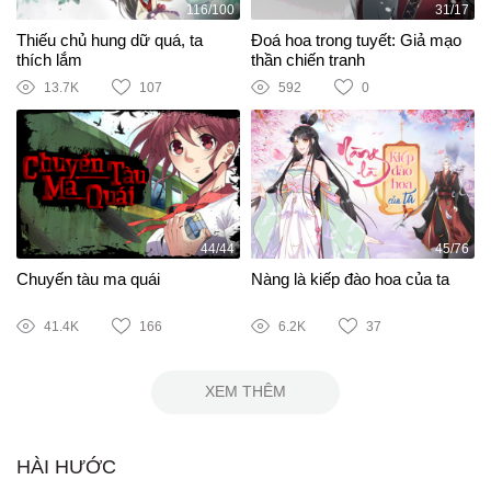
116/100
31/17
Thiếu chủ hung dữ quá, ta
Đoá hoa trong tuyết: Giả mạo
thích lắm
thần chiến tranh
13.7K
107
592
0
44/44
45/76
Chuyến tàu ma quái
Nàng là kiếp đào hoa của ta
41.4K
166
6.2K
37
XEM THÊM
HÀI HƯỚC